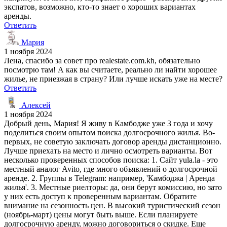
экспатов, возможно, кто-то знает о хороших вариантах
аренды.
Ответить
Мария
1 ноября 2024
Лена, спасибо за совет про realestate.com.kh, обязательно
посмотрю там! А как вы считаете, реально ли найти хорошее
жилье, не приезжая в страну? Или лучше искать уже на месте?
Ответить
Алексей
1 ноября 2024
Добрый день, Мария! Я живу в Камбодже уже 3 года и хочу
поделиться своим опытом поиска долгосрочного жилья. Во-
первых, не советую заключать договор аренды дистанционно.
Лучше приехать на место и лично осмотреть варианты. Вот
несколько проверенных способов поиска: 1. Сайт yula.la - это
местный аналог Avito, где много объявлений о долгосрочной
аренде. 2. Группы в Telegram: например, 'Камбоджа | Аренда
жилья'. 3. Местные риелторы: да, они берут комиссию, но зато
у них есть доступ к проверенным вариантам. Обратите
внимание на сезонность цен. В высокий туристический сезон
(ноябрь-март) цены могут быть выше. Если планируете
долгосрочную аренду, можно договориться о скидке. Еще