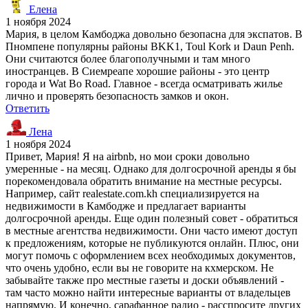
Елена
1 ноября 2024
Мария, в целом Камбоджа довольно безопасна для экспатов. В
Пномпене популярны районы BKK1, Toul Kork и Daun Penh.
Они считаются более благополучными и там много
иностранцев. В Сиемреапе хорошие районы - это центр
города и Wat Bo Road. Главное - всегда осматривать жилье
лично и проверять безопасность замков и окон.
Ответить
Лена
1 ноября 2024
Привет, Мария! Я на airbnb, но мои сроки довольно
умеренные - на месяц. Однако для долгосрочной аренды я бы
порекомендовала обратить внимание на местные ресурсы.
Например, сайт realestate.com.kh специализируется на
недвижимости в Камбодже и предлагает варианты
долгосрочной аренды. Еще один полезный совет - обратиться
в местные агентства недвижимости. Они часто имеют доступ
к предложениям, которые не публикуются онлайн. Плюс, они
могут помочь с оформлением всех необходимых документов,
что очень удобно, если вы не говорите на кхмерском. Не
забывайте также про местные газеты и доски объявлений -
там часто можно найти интересные варианты от владельцев
напрямую. И конечно, сарафанное радио - расспросите других