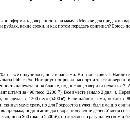
ужно оформить доверенность на маму в Москве для продажи квар
о и рублях, какие сроки, и как потом передать оригинал? Боюсь
025 – всё получилось, но с нюансами. Вот пошагово: 1. Найдите
taría Pública 5». Нотариус попросил паспорт и текст довереннос
ренность напечатали на бланке, подписали, заверили печатью. 3.
авят штамп за 490 песо (2200 ₽). Всё вместе заняло 2 дня. 4. Пер
он сделал за 1200 песо (5400 ₽). Если найдёте сами, можно за 
н скинул маме сразу, но для Росреестра нужен был именно оригин
ия: продажа, подписание договора, получение денег. У меня сна
есяц, цена $60 (около 5500 ₽), но документ сразу на русском и б