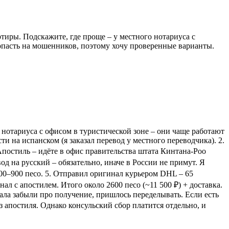
тиры. Подскажите, где проще – у местного нотариуса с
 попасть на мошенников, поэтому хочу проверенные варианты.
 нотариуса с офисом в туристической зоне – они чаще работают
ти на испанском (я заказал перевод у местного переводчика). 2.
 Апостиль – идёте в офис правительства штата Кинтана-Роо
евод на русский – обязательно, иначе в России не примут. Я
800–900 песо. 5. Отправил оригинал курьером DHL – 65
ал с апостилем. Итого около 2600 песо (~11 500 ₽) + доставка.
чала забыли про получение, пришлось переделывать. Если есть
ез апостиля. Однако консульский сбор платится отдельно, и