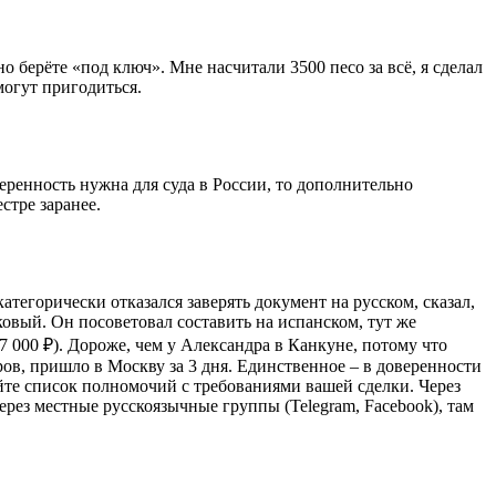
о берёте «под ключ». Мне насчитали 3500 песо за всё, я сделал
 могут пригодиться.
еренность нужна для суда в России, то дополнительно
стре заранее.
тегорически отказался заверять документ на русском, сказал,
ковый. Он посоветовал составить на испанском, тут же
17 000 ₽). Дороже, чем у Александра в Канкуне, потому что
аров, пришло в Москву за 3 дня. Единственное – в доверенности
яйте список полномочий с требованиями вашей сделки. Через
ерез местные русскоязычные группы (Telegram, Facebook), там