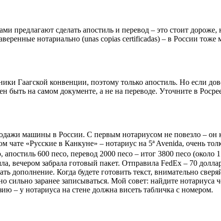
ми предлагают сделать апостиль и перевод – это стоит дороже, н
веренные нотариально (unas copias certificadas) – в России тоже
ники Гаагской конвенции, поэтому только апостиль. Но если дов
н быть на самом документе, а не на переводе. Уточните в Росрее
одажи машины в России. С первым нотариусом не повезло – он ка
м чате «Русские в Канкуне» – нотариус на 5ª Avenida, очень тол
о, апостиль 600 песо, перевод 2000 песо – итог 3800 песо (около 
ишла, вечером забрала готовый пакет. Отправила FedEx – 70 долл
ать дополнение. Когда будете готовить текст, внимательно свер
но сильно заранее записываться. Мой совет: найдите нотариуса ч
ию – у нотариуса на стене должна висеть табличка с номером.