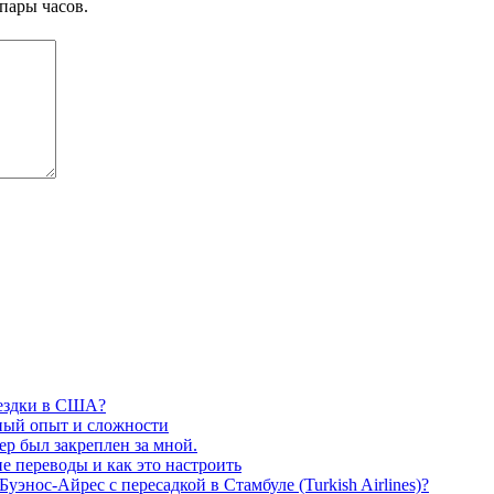
пары часов.
оездки в США?
чный опыт и сложности
ер был закреплен за мной.
 переводы и как это настроить
энос-Айрес с пересадкой в Стамбуле (Turkish Airlines)?