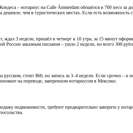
ондеса – нотариус на Calle Ámsterdam обошёлся в 700 песо за до
за дешевле, чем в туристических местах. Если есть возможность с
йт, ждал 3 недели, пришёл в четверг к 10 утра, за 15 минут офор
ой России заказным письмом – ушло 2 недели, но всего 300 руб
 русском, стоит $60, но запись за 3–4 недели. Если срочно – к
кономьте на переводе, заверенном нотариусом в Мексике.
родажу недвижимости, требуют предварительно заверить у нотари
посольства.