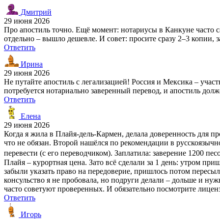
Дмитрий
29 июня 2026
Про апостиль точно. Ещё момент: нотариусы в Канкуне часто са
отдельно – вышло дешевле. И совет: просите сразу 2–3 копии, за
Ответить
Ирина
29 июня 2026
Не путайте апостиль с легализацией! Россия и Мексика – участ
потребуется нотариально заверенный перевод, и апостиль долже
Ответить
Елена
29 июня 2026
Когда я жила в Плайя-дель-Кармен, делала доверенность для пр
что не обязан. Второй нашёлся по рекомендации в русскоязычно
перевести (с его переводчиком). Заплатила: заверение 1200 пес
Плайя – курортная цена. Зато всё сделали за 1 день: утром пр
забыли указать право на передоверие, пришлось потом пересыл
консульство я не пробовала, но подруги делали – дольше и нуж
часто советуют проверенных. И обязательно посмотрите лиценз
Ответить
Игорь