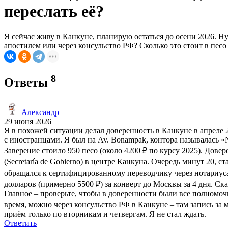
переслать её?
Я сейчас живу в Канкуне, планирую остаться до осени 2026. Н
апостилем или через консульство РФ? Сколько это стоит в пес
8
Ответы
Александр
29 июня 2026
Я в похожей ситуации делал доверенность в Канкуне в апреле 2
с иностранцами. Я был на Av. Bonampak, контора называлась «No
Заверение стоило 950 песо (около 4200 ₽ по курсу 2025). Дове
(Secretaría de Gobierno) в центре Канкуна. Очередь минут 20, ст
обращался к сертифицированному переводчику через нотариуса, 
долларов (примерно 5500 ₽) за конверт до Москвы за 4 дня. Ска
Главное – проверьте, чтобы в доверенности были все полномоч
время, можно через консульство РФ в Канкуне – там запись за м
приём только по вторникам и четвергам. Я не стал ждать.
Ответить