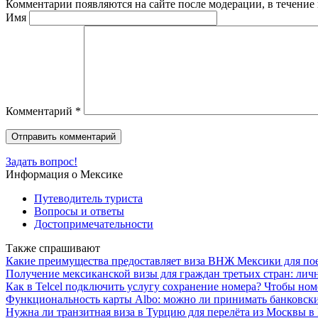
Комментарии появляются на сайте после модерации, в течение 
Имя
Комментарий
*
Задать вопрос!
Информация о Мексике
Путеводитель туриста
Вопросы и ответы
Достопримечательности
Также спрашивают
Какие преимущества предоставляет виза ВНЖ Мексики для п
Получение мексиканской визы для граждан третьих стран: ли
Как в Telcel подключить услугу сохранение номера? Чтобы ном
Функциональность карты Albo: можно ли принимать банковские
Нужна ли транзитная виза в Турцию для перелёта из Москвы в Бу