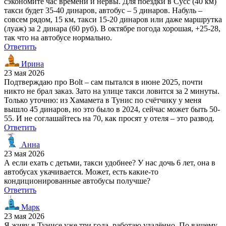
сэкономите час времени и нервы. Для поездки в Сусс (40 км)
такси будет 35-40 динаров, автобус – 5 динаров. Набуль –
совсем рядом, 15 км, такси 15-20 динаров или даже маршрутка
(луаж) за 2 динара (60 руб). В октябре погода хорошая, +25-28,
так что на автобусе нормально.
Ответить
Ирина
23 мая 2026
Подтверждаю про Bolt – сам пытался в июне 2025, почти
никто не брал заказ. Зато на улице такси ловится за 2 минуты.
Только уточню: из Хамамета в Тунис по счётчику у меня
вышло 45 динаров, но это было в 2024, сейчас может быть 50-
55. И не соглашайтесь на 70, как просят у отеля – это развод.
Ответить
Анна
23 мая 2026
А если ехать с детьми, такси удобнее? У нас дочь 6 лет, она в
автобусах укачивается. Может, есть какие-то
кондиционированные автобусы получше?
Ответить
Марк
23 мая 2026
Я живу в Тунисе уже три года, работаю удалённо. По вашему