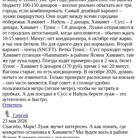
бюджету 100-150 динаров – вполне реально объехать все три
города, если комбинировать. Самый дешёвый вариант –
луажи (маршрутки). Они ходят между всеми городами
побережья: Хамамет – Набуль – 2 динара, Хамамет – Сусс – 4
динара, Хамамет – Тунис – 7-8 динаров. Луажи отправляются
от городских автостанций, когда заполняются – обычно ждать
10-15 минут. Минус: нет кондиционера, в октябре ещё жарко,
в час пик битком. Но для одного-двух раз нормально. Второй
вариант – поезд (SNCFT). Ветка Тунис – Сусс проходит через
Хамамет (станция «Hammamet» в районе Ясмин Хамамет, там
же где луна-парк). Поезда ходят примерно раз в 2 часа, билет
Тунис – Хамамет 6 динаров (170 руб), время 1 час 20 минут.
Вагоны старые, но есть кондиционер. В октябре 2026, думаю,
ничего не изменится. Только проверьте расписание на вокзале
– оно часто меняется. Ещё совет: в столице удобно
пользоваться метро (легкое метро), чтобы не застрять в
пробках. А для поездки в Сусс и Набуль берите луаж – это
аутентично и быстро.
Ответить
Сергей
23 мая 2026
Спасибо, Марк! Луаж звучит интересно. А как понять, где
конкретно остановка в Хамамете? Мы будем жить в районе
Ясмин Хамамет рядом с аквапарком.