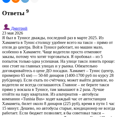
9
Ответы
Дмитрий
23 мая 2026
Я был в Тунисе дважды, последний раз в марте 2025. Из
Хамамета в Тунис-столицу удобнее всего на такси – прямо от
отеля до центра. Bolt в Тунисе работает, но машин мало,
особенно в Хамамете. Чаще водители просто отменяют
заказы, потому что хотят торговаться. Я пробовал – из 5
попыток только одна успешная. На улице такси ловить проще:
они стоят на главных улицах и у рынка. Обязательно
договаривайтесь о цене ДО посадки. Хамамет – Тунис (центр,
примерно 65 км) — 50-60 динаров (1400-1700 руб по курсу 28
руб/динар). Если ехать по счётчику, может выйти дешевле, но
водители не всегда соглашаются. Главное – не берите такси
прямо у вокзала в Тунисе, там завышают в 2 раза. Лучше
отойти на пару кварталов. Из альтернатив – автобусы
компании «Tunisia Bus» ходят каждый час от автостанции
Хамамета, билет около 8 динаров (225 руб), время в пути 1 час
15 минут. Дешево, но автобусы старые, кондиционер не всегда
работает. Если бюджет позволяет, я бы советовал такси –