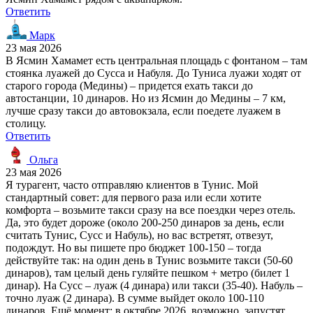
Ответить
Марк
23 мая 2026
В Ясмин Хамамет есть центральная площадь с фонтаном – там
стоянка луажей до Сусса и Набуля. До Туниса луажи ходят от
старого города (Медины) – придется ехать такси до
автостанции, 10 динаров. Но из Ясмин до Медины – 7 км,
лучше сразу такси до автовокзала, если поедете луажем в
столицу.
Ответить
Ольга
23 мая 2026
Я турагент, часто отправляю клиентов в Тунис. Мой
стандартный совет: для первого раза или если хотите
комфорта – возьмите такси сразу на все поездки через отель.
Да, это будет дороже (около 200-250 динаров за день, если
считать Тунис, Сусс и Набуль), но вас встретят, отвезут,
подождут. Но вы пишете про бюджет 100-150 – тогда
действуйте так: на один день в Тунис возьмите такси (50-60
динаров), там целый день гуляйте пешком + метро (билет 1
динар). На Сусс – луаж (4 динара) или такси (35-40). Набуль –
точно луаж (2 динара). В сумме выйдет около 100-110
динаров. Ещё момент: в октябре 2026, возможно, запустят