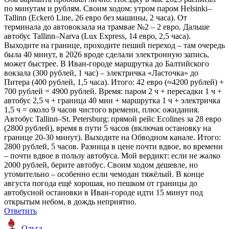
по минутам и рублям. Своим ходом: утром паром Helsinki–
Tallinn (Eckerö Line, 26 евро без машины, 2 часа). От
терминала до автовокзала на трамвае №2 – 2 евро. Дальше
автобус Tallinn–Narva (Lux Express, 14 евро, 2,5 часа).
Выходите на границе, проходите пеший переход – там очередь
была 40 минут, в 2026 вроде сделали электронную запись,
может быстрее. В Иван-городе маршрутка до Балтийского
вокзала (300 рублей, 1 час) – электричка «Ласточка» до
Питера (400 рублей, 1,5 часа). Итого: 42 евро (≈4200 рублей) +
700 рублей = 4900 рублей. Время: паром 2 ч + пересадки 1 ч +
автобус 2,5 ч + граница 40 мин + маршрутка 1 ч + электричка
1,5 ч = около 9 часов чистого времени, плюс ожидания.
Автобус Tallinn–St. Petersburg: прямой рейс Ecolines за 28 евро
(2800 рублей), время в пути 5 часов (включая остановку на
границе 20-30 минут). Выходите на Обводном канале. Итого:
2800 рублей, 5 часов. Разница в цене почти вдвое, во времени
– почти вдвое в пользу автобуса. Мой вердикт: если не жалко
2000 рублей, берите автобус. Своим ходом дешевле, но
утомительно – особенно если чемодан тяжёлый. В конце
августа погода ещё хорошая, но пешком от границы до
автобусной остановки в Иван-городе идти 15 минут под
открытым небом, в дождь неприятно.
Ответить
Ольга