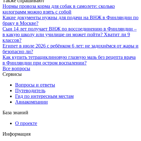
Также спрашивают
Нормы провоза корма для собак в самолете: сколько
килограмм можно взять с собой
Какие документы нужны для подачи на ВНЖ в Финляндии по
браку в Москве?
Сын 14 лет получает ВНЖ по воссоединению в Финляндии –
в какую школу или училище он может пойти? Хватит ли 9
классов?
Египет в июле 2026 с ребёнком 6 лет: не задохнёмся от жары и
безопасно ли?
Как купить тетрациклиновую глазную мазь без рецепта врача
в Финляндии при остром воспалении?
Все вопросы
Сервисы
Вопросы и ответы
Путеводитель
Гид по интересным местам
Авиакомпании
База знаний
О проекте
Информация