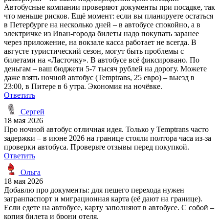
Автобусные компании проверяют документы при посадке, так
что меньше рисков. Ещё момент: если вы планируете остаться
в Петербурге на несколько дней – в автобусе спокойно, а в
электричке из Иван-города билеты надо покупать заранее
через приложение, на вокзале касса работает не всегда. В
августе туристический сезон, могут быть проблемы с
билетами на «Ласточку». В автобусе всё фиксировано. По
деньгам – ваш бюджети 5-7 тысяч рублей на дорогу. Можете
даже взять ночной автобус (Temptrans, 25 евро) – выезд в
23:00, в Питере в 6 утра. Экономия на ночёвке.
Ответить
Сергей
18 мая 2026
Про ночной автобус отличная идея. Только у Temptrans часто
задержки – в июне 2026 на границе стояли полтора часа из-за
проверки автобуса. Проверьте отзывы перед покупкой.
Ответить
Ольга
18 мая 2026
Добавлю про документы: для пешего перехода нужен
загранпаспорт и миграционная карта (её дают на границе).
Если едете на автобусе, карту заполняют в автобусе. С собой –
копия билета и брони отеля.