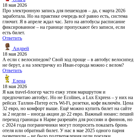
18 мая 2026
Про электронную запись для пешеходов – да, с марта 2026
заработала. Но на практике очередь всё равно есть, система
глючит. Я в апреле ждал час. Зато на автобусы расписание
фиксированное – на границе пропускают без записи, если
есть билет.
Ответить
Андрей
18 мая 2026
А если с велосипедом? Свой ход проще – в автобус велосипед
не берут, а на электричку из Иван-города можно с велом?
Ответить
Елена
18 мая 2026
Я как travel-блогер часто езжу этим маршрутом и
предпочитаю автобус. Но не Ecolines, а Lux Express – у них на
рейсах Таллин-Питер есть Wi-Fi, розетки, кофе включён. Цена
32 евро, но комфорт выше. Ещё можно купить билет на сайте
за 2 недели – иногда акции до 22 евро. Важный нюанс: пеший
переход границы в Нарве разрешён для россиян и финнов, но
с 2024 года пограничники могут попросить показать бронь
отеля или обратный билет. У нас в мае 2025 одного парня
развернули – не было подтверждения цели поездки.