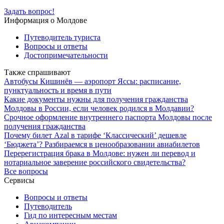
Задать вопрос!
Информация о Молдове
Путеводитель туриста
Вопросы и ответы
Достопримечательности
Также спрашивают
Автобусы Кишинёв — аэропорт Яссы: расписание,
пунктуальность и время в пути
Какие документы нужны для получения гражданства
Молдовы в России, если человек родился в Молдавии?
Срочное оформление внутреннего паспорта Молдовы после
получения гражданства
Почему билет Azal в тарифе ‘Классический’ дешевле
‘Бюджета’? Разбираемся в ценообразовании авиабилетов
Перерегистрация брака в Молдове: нужен ли перевод и
нотариальное заверение российского свидетельства?
Все вопросы
Сервисы
Вопросы и ответы
Путеводитель
Гид по интересным местам