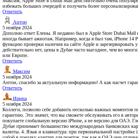
Максим, Apple Store в Dubai Mall действительно очень популя
избежать больших очередей и получить более персонализирова
Ответить
Антон
5 ноября 2024
Дополню ответ Елены. Я недавно был в Apple Store Dubai Mall
иногда бывает ажиотаж. Например, когда я был там, iPhone 14 
функцию проверки наличия на сайте Apple и зарезервировать ус
действительно нет, цены в Дубае часто выгоднее, чем во многи
или Европе.
Ответить
Максим
5 ноября 2024
Антон, спасибо за актуальную информацию! А как насчет гаран
Ответить
Ирина
5 ноября 2024
Коллеги, позволю себе добавить несколько важных моментов по
гарантию. Это значит, что вы сможете обслуживать его в автор
покупаете глобальную версию iPhone, а не версию для ОАЭ. Гло
Дубае принимает большинство международных банковских карт,
валюты. 4. Язык и клавиатура: при первоначальной настройке iP
собой в поездку адаптер для розеток, так как в ОАЭ они отлич