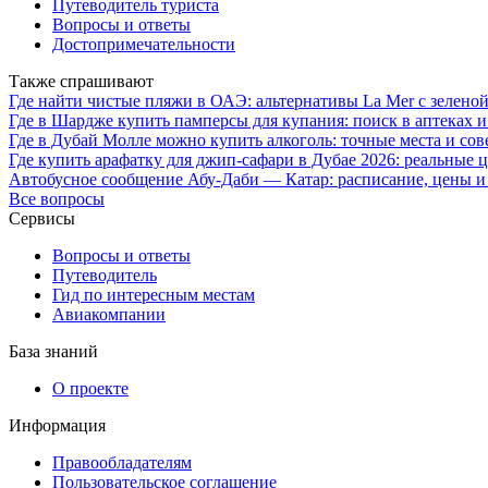
Путеводитель туриста
Вопросы и ответы
Достопримечательности
Также спрашивают
Где найти чистые пляжи в ОАЭ: альтернативы La Mer с зелено
Где в Шардже купить памперсы для купания: поиск в аптеках и
Где в Дубай Молле можно купить алкоголь: точные места и сов
Где купить арафатку для джип-сафари в Дубае 2026: реальные 
Автобусное сообщение Абу-Даби — Катар: расписание, цены и
Все вопросы
Сервисы
Вопросы и ответы
Путеводитель
Гид по интересным местам
Авиакомпании
База знаний
О проекте
Информация
Правообладателям
Пользовательское соглашение