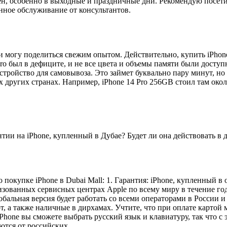
рен, особенно в выходные и праздничные дни. Рекомендую посети
нное обслуживание от консультантов.
 и могу поделиться свежим опытом. Действительно, купить iPhon
Pro был в дефиците, и не все цвета и объемы памяти были досту
тройство для самовывоза. Это займет буквально пару минут, но с
х других странах. Например, iPhone 14 Pro 256GB стоил там око
тии на iPhone, купленный в Дубае? Будет ли она действовать в 
 покупке iPhone в Dubai Mall: 1. Гарантия: iPhone, купленный 
изованных сервисных центрах Apple по всему миру в течение год
бальная версия будет работать со всеми операторами в России и 
 а также наличные в дирхамах. Учтите, что при оплате картой 
hone вы сможете выбрать русский язык и клавиатуру, так что с эт
аются от российских.