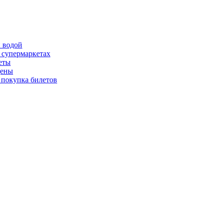
й водой
 супермаркетах
еты
цены
 покупка билетов