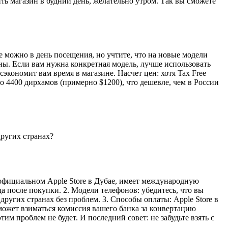
ть магазин в будний день, желательно утром. Так вы сможете
e можно в день посещения, но учтите, что на новые модели
пны. Если вам нужна конкретная модель, лучше использовать
экономит вам время в магазине. Насчет цен: хотя Tax Free
ло 4400 дирхамов (примерно $1200), что дешевле, чем в России
других странах?
в официальном Apple Store в Дубае, имеет международную
а после покупки. 2. Модели телефонов: убедитесь, что вы
других странах без проблем. 3. Способы оплаты: Apple Store в
может взиматься комиссия вашего банка за конвертацию
им проблем не будет. И последний совет: не забудьте взять с