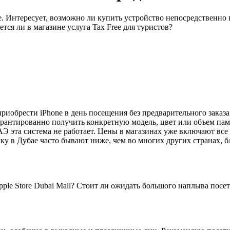
. Интересует, возможно ли купить устройство непосредственно 
тся ли в магазине услуга Tax Free для туристов?
 приобрести iPhone в день посещения без предварительного зака
рантированно получить конкретную модель, цвет или объем памя
 ОАЭ эта система не работает. Цены в магазинах уже включают вс
ику в Дубае часто бывают ниже, чем во многих других странах, б
pple Store Dubai Mall? Стоит ли ожидать большого наплыва посе