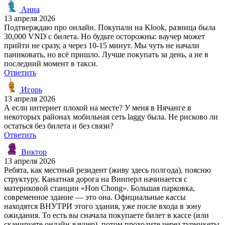
Анна
13 апреля 2026
Подтверждаю про онлайн. Покупали на Klook, разница была
30,000 VND с билета. Но будьте осторожны: ваучер может
прийти не сразу, а через 10-15 минут. Мы чуть не начали
паниковать, но всё пришло. Лучше покупать за день, а не в
последний момент в такси.
Ответить
Игорь
13 апреля 2026
А если интернет плохой на месте? У меня в Нячанге в
некоторых районах мобильная сеть laggy была. Не рисково ли
остаться без билета и без связи?
Ответить
Виктор
13 апреля 2026
Ребята, как местный резидент (живу здесь полгода), поясню
структуру. Канатная дорога на Винперл начинается с
материковой станции «Hon Chong». Большая парковка,
современное здание — это она. Официальные кассы
находятся ВНУТРИ этого здания, уже после входа в зону
ожидания. То есть вы сначала покупаете билет в кассе (или
сканируете онлайн-ваучер), потом проходите через турникеты