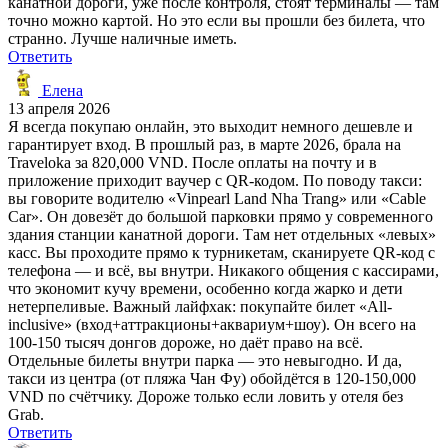
канатной дороги, уже после контроля, стоят терминалы — там
точно можно картой. Но это если вы прошли без билета, что
странно. Лучше наличные иметь.
Ответить
Елена
13 апреля 2026
Я всегда покупаю онлайн, это выходит немного дешевле и
гарантирует вход. В прошлый раз, в марте 2026, брала на
Traveloka за 820,000 VND. После оплаты на почту и в
приложение приходит ваучер с QR-кодом. По поводу такси:
вы говорите водителю «Vinpearl Land Nha Trang» или «Cable
Car». Он довезёт до большой парковки прямо у современного
здания станции канатной дороги. Там нет отдельных «левых»
касс. Вы проходите прямо к турникетам, сканируете QR-код с
телефона — и всё, вы внутри. Никакого общения с кассирами,
что экономит кучу времени, особенно когда жарко и дети
нетерпеливые. Важный лайфхак: покупайте билет «All-
inclusive» (вход+аттракционы+аквариум+шоу). Он всего на
100-150 тысяч донгов дороже, но даёт право на всё.
Отдельные билеты внутри парка — это невыгодно. И да,
такси из центра (от пляжа Чан Фу) обойдётся в 120-150,000
VND по счётчику. Дороже только если ловить у отеля без
Grab.
Ответить