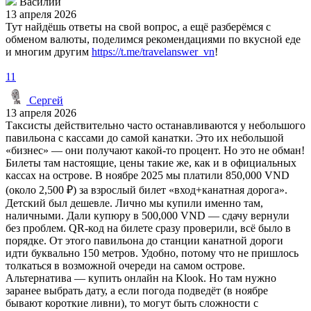
Василий
13 апреля 2026
Тут найдёшь ответы на свой вопрос, а ещё разберёмся с
обменом валюты, поделимся рекомендациями по вкусной еде
и многим другим
https://t.me/travelanswer_vn
!
11
Сергей
13 апреля 2026
Таксисты действительно часто останавливаются у небольшого
павильона с кассами до самой канатки. Это их небольшой
«бизнес» — они получают какой-то процент. Но это не обман!
Билеты там настоящие, цены такие же, как и в официальных
кассах на острове. В ноябре 2025 мы платили 850,000 VND
(около 2,500 ₽) за взрослый билет «вход+канатная дорога».
Детский был дешевле. Лично мы купили именно там,
наличными. Дали купюру в 500,000 VND — сдачу вернули
без проблем. QR-код на билете сразу проверили, всё было в
порядке. От этого павильона до станции канатной дороги
идти буквально 150 метров. Удобно, потому что не пришлось
толкаться в возможной очереди на самом острове.
Альтернатива — купить онлайн на Klook. Но там нужно
заранее выбрать дату, а если погода подведёт (в ноябре
бывают короткие ливни), то могут быть сложности с