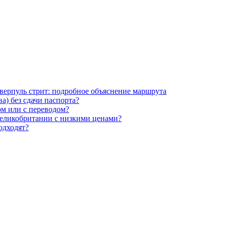
иверпуль стрит: подробное объяснение маршрута
) без сдачи паспорта?
ом или с переводом?
Великобритании с низкими ценами?
одходят?