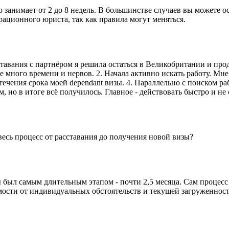
 занимает от 2 до 8 недель. В большинстве случаев вы можете ос
рационного юриста, так как правила могут меняться.
тавания с партнёром я решила остаться в Великобритании и продо
 много времени и нервов. 2. Начала активно искать работу. Мн
истечения срока моей dependant визы. 4. Параллельно с поиском 
но в итоге всё получилось. Главное - действовать быстро и не 
весь процесс от расставания до получения новой визы?
ы был самым длительным этапом - почти 2,5 месяца. Сам процесс 
имости от индивидуальных обстоятельств и текущей загруженност