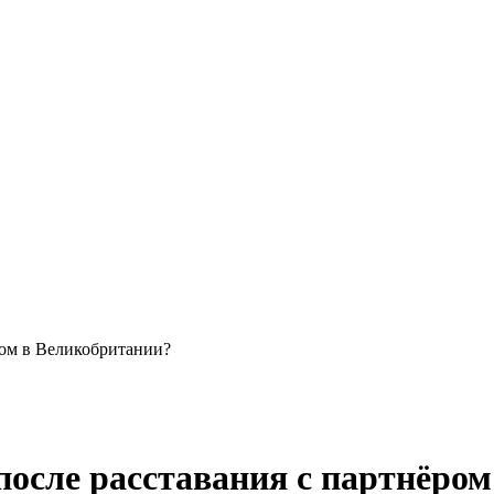
ром в Великобритании?
после расставания с партнёро