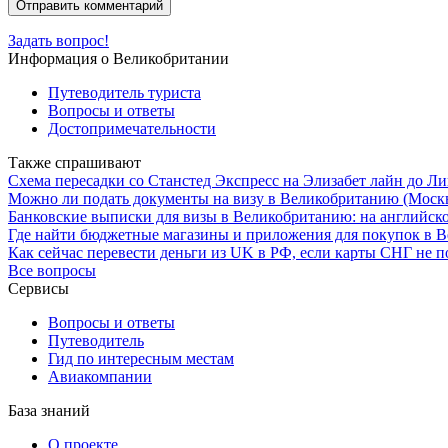
Задать вопрос!
Информация о Великобритании
Путеводитель туриста
Вопросы и ответы
Достопримечательности
Также спрашивают
Схема пересадки со Станстед Экспресс на Элизабет лайн до Л
Можно ли подать документы на визу в Великобританию (Москва
Банковские выписки для визы в Великобританию: на английск
Где найти бюджетные магазины и приложения для покупок в 
Как сейчас перевести деньги из UK в РФ, если карты СНГ не п
Все вопросы
Сервисы
Вопросы и ответы
Путеводитель
Гид по интересным местам
Авиакомпании
База знаний
О проекте