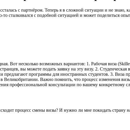
ссталась с партнёром. Теперь я в сложной ситуации и не знаю, 
то-то сталкивался с подобной ситуацией и может поделиться оп
ая. Вот несколько возможных вариантов: 1. Рабочая виза (Skilled
странцев, вы можете подать заявку на эту визу. 2. Студенческая
 предлагают программы для иностранных студентов. 3. Виза пре
а в Великобритании. Важно помнить, что процесс изменения визы
ения профессиональной консультации по вашему конкретному с
исходит процесс смены визы? И нужно ли мне покидать страну н