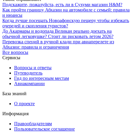
Подскажите, пожалуйста, есть ли в Сухуми магазин H&M?
Как пройти границу Абхазии на автомобиле с семьей: правила
и нюансы
Когда лучше посещать Новоафонскую пещеру чтобы избежать
очередей и скопления туристов?
До Акармары и водопада Великан реально доехать на
обычной легковушке? Стоит ли рисковать летом 2026?
Перевозка специй в ручной клади при авиаперелете из
Абхазии: правила и ограничения
Все вопросы
Сервисы
Вопросы и ответы
Путеводитель
Гид по интересным местам
Авиакомпании
База знаний
О проекте
Информация
Правообладателям
Пользовательское соглашение