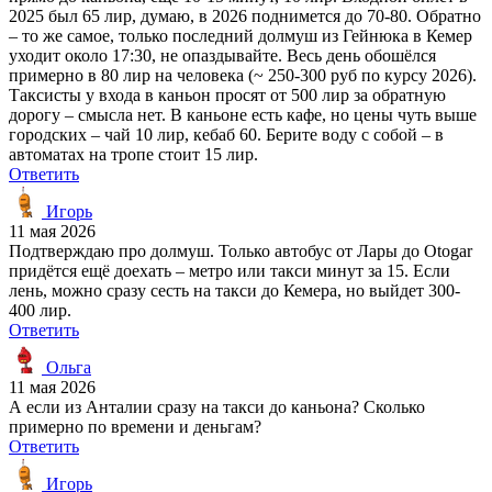
2025 был 65 лир, думаю, в 2026 поднимется до 70-80. Обратно
– то же самое, только последний долмуш из Гейнюка в Кемер
уходит около 17:30, не опаздывайте. Весь день обошёлся
примерно в 80 лир на человека (~ 250-300 руб по курсу 2026).
Таксисты у входа в каньон просят от 500 лир за обратную
дорогу – смысла нет. В каньоне есть кафе, но цены чуть выше
городских – чай 10 лир, кебаб 60. Берите воду с собой – в
автоматах на тропе стоит 15 лир.
Ответить
Игорь
11 мая 2026
Подтверждаю про долмуш. Только автобус от Лары до Otogar
придётся ещё доехать – метро или такси минут за 15. Если
лень, можно сразу сесть на такси до Кемера, но выйдет 300-
400 лир.
Ответить
Ольга
11 мая 2026
А если из Анталии сразу на такси до каньона? Сколько
примерно по времени и деньгам?
Ответить
Игорь