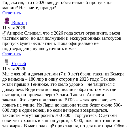
Гид сказал, что с 2026 введут обязательный пропуск для
машин? Не знаете, правда?
Ответить
Виктор
11 мая 2026
@Андрей: Слышал, что с 2026 года хотят ограничить въезд
частных авто, но для долмушей и экскурсионных автобусов
пропуск будет бесплатный. Пока официально не
подтверждено, лучше уточнять в мае.
Ответить
Сергей
11 мая 2026
Мы с женой и двумя детьми (7 и 9 лет) брали такси из Кемера
до каньона – 180 лир в одну сторону в 2025 году. Так как
жили прямо в Гейнюке, это было удобно – не тащиться с
долмушем. Водителя договаривались обратно там же, где
высадил, он приехал через 3 часа. Такси в Анталии
заказывайте через приложение BiTaksi – так дешевле, чем
ловить на улице. Из Лары до каньона такси будет около 500-
600 лир в один конец, но если вечером возвращаться,
таксисты могут запросить 700-800 – торгуйтесь. С детьми
советую заходить в каньон утром, к 9:00, пока нет толп и не
так жарко. В мае вода ещё прохладная, но для ног норм. Обувь