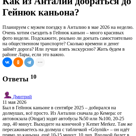
Как из Анталии добраться до
Гейнюк каньона?
Планируем с мужем поездку в Анталию в мае 2026 на неделю.
Очень хотим съездить в Гейнюк каньон – много красивых
фото видели. Подскажите, реально ли доехать самостоятельно
на общественном транспорте? Сколько времени и денег
займёт дорога? Или лучше взять экскурсию? Жить будем в
районе Лары, если это важно.
10
Ответы
Дмитрий
11 мая 2026
Был в Гейнюк каньоне в сентябре 2025 – добирался на
долмушах, всё просто. Из Анталии сначала до Кемера: от
автовокзала (Otogar) ходят автобусы №50 или №100, 20-25
лир, 40 минут. Выходите на конечной у Kemer Merkez. Там же
пересаживаетесь на долмуш с табличкой «Göynük» – он идёт
прямо до каньона, ещё 10-15 минут, 10 лир. Входной билет в