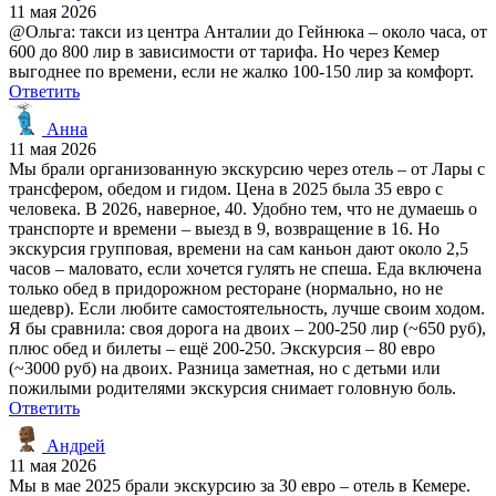
11 мая 2026
@Ольга: такси из центра Анталии до Гейнюка – около часа, от
600 до 800 лир в зависимости от тарифа. Но через Кемер
выгоднее по времени, если не жалко 100-150 лир за комфорт.
Ответить
Анна
11 мая 2026
Мы брали организованную экскурсию через отель – от Лары с
трансфером, обедом и гидом. Цена в 2025 была 35 евро с
человека. В 2026, наверное, 40. Удобно тем, что не думаешь о
транспорте и времени – выезд в 9, возвращение в 16. Но
экскурсия групповая, времени на сам каньон дают около 2,5
часов – маловато, если хочется гулять не спеша. Еда включена
только обед в придорожном ресторане (нормально, но не
шедевр). Если любите самостоятельность, лучше своим ходом.
Я бы сравнила: своя дорога на двоих – 200-250 лир (~650 руб),
плюс обед и билеты – ещё 200-250. Экскурсия – 80 евро
(~3000 руб) на двоих. Разница заметная, но с детьми или
пожилыми родителями экскурсия снимает головную боль.
Ответить
Андрей
11 мая 2026
Мы в мае 2025 брали экскурсию за 30 евро – отель в Кемере.