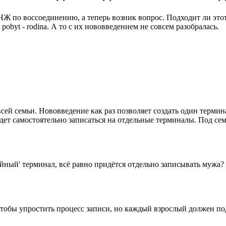
НЖ по воссоединению, а теперь возник вопрос. Подходит ли это
pobyt - rodina. А то с их нововведением не совсем разобралась.
всей семьи. Нововведение как раз позволяет создать один термина
дет самостоятельно записаться на отдельные терминалы. Под семь
мейный' терминал, всё равно придётся отдельно записывать мужа?
, чтобы упростить процесс записи, но каждый взрослый должен п