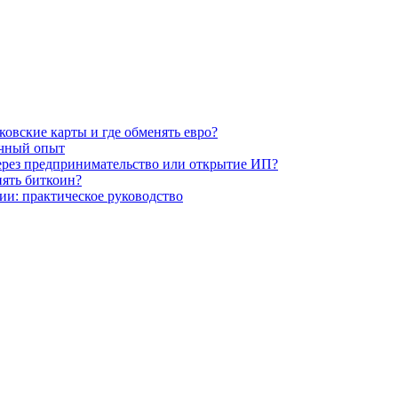
ковские карты и где обменять евро?
ичный опыт
ерез предпринимательство или открытие ИП?
нять биткоин?
и: практическое руководство