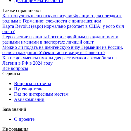
Достопримечательности
Также спрашивают
Как получить шенгенскую визу во Францию для поездки к
родным в Германию: сложности с приглашением
Карта Revolut (евро) нормально работает в США: у кого был
опыт?
Пересечение границы России с двойным гражданством и
разными именами в паспортах: личный опыт
Можно ли подать на шенгенскую визу Германии из России,
если я гражданин Узбекистана и живу в Ташкенте?
Какие документы нужны для растаможки автомобиля из
Латвии в РФ в 2024 году
Все вопросы
Сервисы
Вопросы и ответы
Путеводитель
Гид по интересным местам
Авиакомпании
База знаний
О проекте
Информация