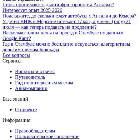
Лиры принимают в дьюти-фри аэропорта Антальи?
Интересует опыт 2025-2026
Подскажите, до скольки ездят автобусы с Анталии до Кемера?
У детей ВНЖ в Мерсине истекает 17 мая, а у меня (тапу) 21
июля — как теперь подавать на продление?
Насколько точны цены на проезд в Стамбуле по данным
Google Карт?
Где в Стамбуле можно бесплатно искупаться: альтернативы
дорогим пляжам Бююкада
Все вопросы
Сервисы
Вопросы и ответы
Путеводитель
Гид по интересным местам
Авиакомпании
База знаний
О проекте
Информация
Правообладателям
Пользовательское соглашение