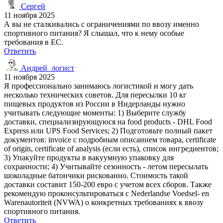
Сергей
11 ноября 2025
А вы не сталкивались с ограничениями по ввозу именно
спортивного питания? Я слышал, что к нему особые
требования в ЕС.
Ответить
Андрей_логист
11 ноября 2025
Я профессионально занимаюсь логистикой и могу дать
несколько технических советов. Для пересылки 10 кг
пищевых продуктов из России в Нидерланды нужно
учитывать следующие моменты: 1) Выберите службу
доставки, специализирующуюся на food products - DHL Food
Express или UPS Food Services; 2) Подготовьте полный пакет
документов: invoice с подробным описанием товара, certificate
of origin, certificate of analysis (если есть), список ингредиентов;
3) Упакуйте продукты в вакуумную упаковку для
сохранности; 4) Учитывайте сезонность - летом пересылать
шоколадные батончики рискованно. Стоимость такой
доставки составит 150-200 евро с учетом всех сборов. Также
рекомендую проконсультироваться с Nederlandse Voedsel- en
Warenautoriteit (NVWA) о конкретных требованиях к ввозу
спортивного питания.
Ответить