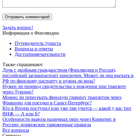
Задать вопрос!
Информация о Финляндии
Путеводитель туриста
Вопросы и ответы
Достопримечательности
Также спрашивают
Дочь с двойным гражданством (Финляндия и Россия),
российский загранпаспорт просрочен. Может ли она въехать в
РФ по финскому паспорту и нужна ли виза?
Нужен ли перевод свидетельства о рождении при транзите
через Турцию?
Можно ли пересекать финскую границу транзитом через
Францию для поездки в Санкт-Петербург?
Кто в Riveria поступил или уже там учится — какой у вас тип
ВНЖ — А или Б?
Особенности вывоза наличных евро через Киркенес в
Россию: норвежские таможенные правила
Все вопросы
Сервисы