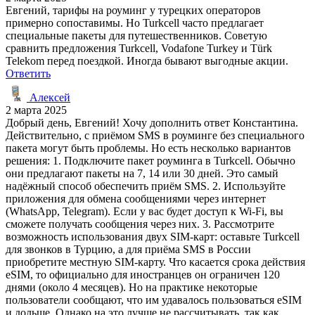
Евгений, тарифы на роуминг у турецких операторов
примерно сопоставимы. Но Turkcell часто предлагает
специальные пакеты для путешественников. Советую
сравнить предложения Turkcell, Vodafone Turkey и Türk
Telekom перед поездкой. Иногда бывают выгодные акции.
Ответить
Алексей
2 марта 2025
Добрый день, Евгений! Хочу дополнить ответ Константина.
Действительно, с приёмом SMS в роуминге без специального
пакета могут быть проблемы. Но есть несколько вариантов
решения: 1. Подключите пакет роуминга в Turkcell. Обычно
они предлагают пакеты на 7, 14 или 30 дней. Это самый
надёжный способ обеспечить приём SMS. 2. Используйте
приложения для обмена сообщениями через интернет
(WhatsApp, Telegram). Если у вас будет доступ к Wi-Fi, вы
сможете получать сообщения через них. 3. Рассмотрите
возможность использования двух SIM-карт: оставьте Turkcell
для звонков в Турцию, а для приёма SMS в России
приобретите местную SIM-карту. Что касается срока действия
eSIM, то официально для иностранцев он ограничен 120
днями (около 4 месяцев). Но на практике некоторые
пользователи сообщают, что им удавалось пользоваться eSIM
и дольше. Однако на это лучше не рассчитывать, так как