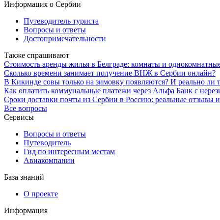
Информация о Сербии
Путеводитель туриста
Вопросы и ответы
Достопримечательности
Также спрашивают
Стоимость аренды жилья в Белграде: комнаты и однокомнатны
Сколько времени занимает получение ВНЖ в Сербии онлайн?
В Кикинде совы только на зимовку появляются? И реально ли т
Как оплатить коммунальные платежи через Альфа Банк с нерез
Сроки доставки почты из Сербии в Россию: реальные отзывы 
Все вопросы
Сервисы
Вопросы и ответы
Путеводитель
Гид по интересным местам
Авиакомпании
База знаний
О проекте
Информация