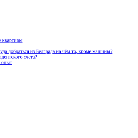
е квартиры
уда добраться из Белграда на чём-то, кроме машины?
идентского счета?
и опыт