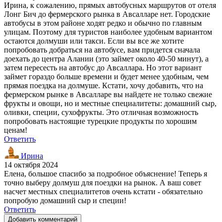
Ирина, к сожалению, прямых автобусных маршрутов от отеля
Лонг Бич до фермерского рынка в Авсалларе нет. Городские
автобусы в этом районе ходят редко и обычно по главным
улицам. Поэтому для туристов наиболее удобным вариантом
остаются долмуши или такси. Если вы все же хотите
попробовать добраться на автобусе, вам придется сначала
доехать до центра Алании (это займет около 40-50 минут), а
затем пересесть на автобус до Авсаллара. Но этот вариант
займет гораздо больше времени и будет менее удобным, чем
прямая поездка на долмуше. Кстати, хочу добавить, что на
фермерском рынке в Авсалларе вы найдете не только свежие
фрукты и овощи, но и местные специалитеты: домашний сыр,
оливки, специи, сухофрукты. Это отличная возможность
попробовать настоящие турецкие продукты по хорошим
ценам!
Ответить
Ирина
14 октября 2024
Елена, большое спасибо за подробное объяснение! Теперь я
точно выберу долмуш для поездки на рынок. А ваш совет
насчет местных специалитетов очень кстати - обязательно
попробую домашний сыр и специи!
Ответить
Добавить комментарий