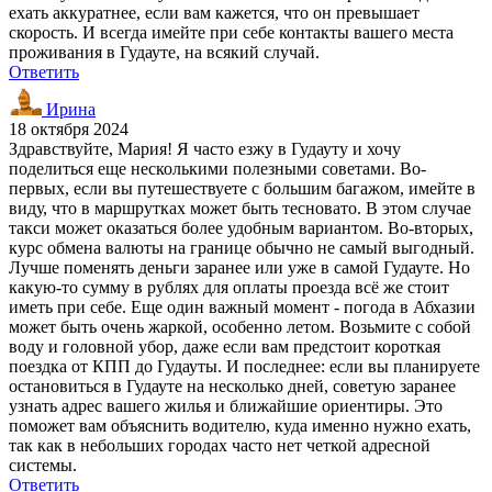
ехать аккуратнее, если вам кажется, что он превышает
скорость. И всегда имейте при себе контакты вашего места
проживания в Гудауте, на всякий случай.
Ответить
Ирина
18 октября 2024
Здравствуйте, Мария! Я часто езжу в Гудауту и хочу
поделиться еще несколькими полезными советами. Во-
первых, если вы путешествуете с большим багажом, имейте в
виду, что в маршрутках может быть тесновато. В этом случае
такси может оказаться более удобным вариантом. Во-вторых,
курс обмена валюты на границе обычно не самый выгодный.
Лучше поменять деньги заранее или уже в самой Гудауте. Но
какую-то сумму в рублях для оплаты проезда всё же стоит
иметь при себе. Еще один важный момент - погода в Абхазии
может быть очень жаркой, особенно летом. Возьмите с собой
воду и головной убор, даже если вам предстоит короткая
поездка от КПП до Гудауты. И последнее: если вы планируете
остановиться в Гудауте на несколько дней, советую заранее
узнать адрес вашего жилья и ближайшие ориентиры. Это
поможет вам объяснить водителю, куда именно нужно ехать,
так как в небольших городах часто нет четкой адресной
системы.
Ответить