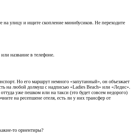
ите на улицу и ищите скопление минибусиков. Не переходите
или название в телефоне.
анспорт. Но его маршрут немного «запутанный», он объезжает
есть на любой долмуш с надписью «Ladies Beach» или «Ледис».
оттуда уже пешком или на такси (это будет совсем недорого)
чните на ресепшене отеля, есть ли у них трансфер от
 какие-то ориентиры?