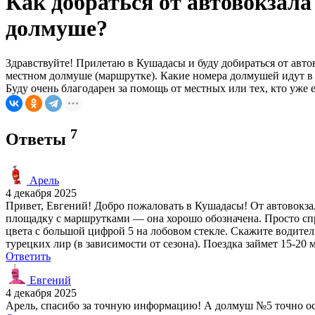
Как добраться от автовокзала
долмуше?
Здравствуйте! Прилетаю в Кушадасы и буду добираться от автов
местном долмуше (маршрутке). Какие номера долмушей идут в т
Буду очень благодарен за помощь от местных или тех, кто уже
7
Ответы
Арель
4 декабря 2025
Привет, Евгений! Добро пожаловать в Кушадасы! От автовокзал
площадку с маршрутками — она хорошо обозначена. Просто спр
цвета с большой цифрой 5 на лобовом стекле. Скажите водителю
турецких лир (в зависимости от сезона). Поездка займет 15-20
Ответить
Евгений
4 декабря 2025
Арель, спасибо за точную информацию! А долмуш №5 точно ос