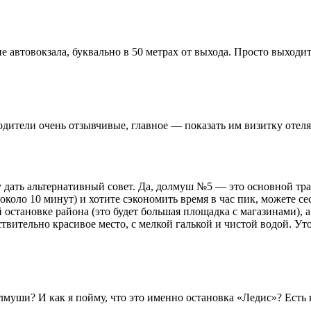
ие автовокзала, буквально в 50 метрах от выхода. Просто выход
ители очень отзывчивые, главное — показать им визитку отеля 
у дать альтернативный совет. Да, долмуш №5 — это основной тр
около 10 минут) и хотите сэкономить время в час пик, можете с
остановке района (это будет большая площадка с магазинами), а 
ствительно красивое место, с мелкой галькой и чистой водой. Уто
олмуши? И как я пойму, что это именно остановка «Ледис»? Есть