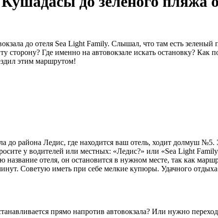
 Кушадасы до зеленого пляжа о
окзала до отеля Sea Light Family. Слышал, что там есть зелены
у сторону? Где именно на автовокзале искать остановку? Как п
 ездил этим маршрутом!
а до района Ледис, где находится ваш отель, ходит долмуш №5.
осите у водителей или местных: «Ледис?» или «Sea Light Fami
 название отеля, он остановится в нужном месте, так как маршр
 минут. Советую иметь при себе мелкие купюры. Удачного отдыха
танавливается прямо напротив автовокзала? Или нужно переход