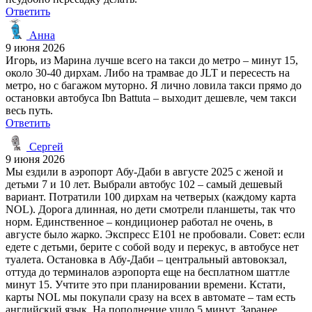
Ответить
Анна
9 июня 2026
Игорь, из Марина лучше всего на такси до метро – минут 15,
около 30-40 дирхам. Либо на трамвае до JLT и пересесть на
метро, но с багажом муторно. Я лично ловила такси прямо до
остановки автобуса Ibn Battuta – выходит дешевле, чем такси
весь путь.
Ответить
Сергей
9 июня 2026
Мы ездили в аэропорт Абу-Даби в августе 2025 с женой и
детьми 7 и 10 лет. Выбрали автобус 102 – самый дешевый
вариант. Потратили 100 дирхам на четверых (каждому карта
NOL). Дорога длинная, но дети смотрели планшеты, так что
норм. Единственное – кондиционер работал не очень, в
августе было жарко. Экспресс E101 не пробовали. Совет: если
едете с детьми, берите с собой воду и перекус, в автобусе нет
туалета. Остановка в Абу-Даби – центральный автовокзал,
оттуда до терминалов аэропорта еще на бесплатном шаттле
минут 15. Учтите это при планировании времени. Кстати,
карты NOL мы покупали сразу на всех в автомате – там есть
английский язык. На пополнение ушло 5 минут. Заранее