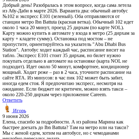
Добрый день! Разобралась в этом вопросе, когда сама летела
из Абу-Даби в марте 2026. Варианта два: обычный автобус
№102 и экспресс E101 (зеленый). Оба отправляются от
станции метро Ibn Battuta (красная ветка). Обычный 102 идет
около 1 часа 20 минут, проезд 25 дирхам (по карте NOL).
Карту можно купить в автомате у входа в метро (25 дирхам за
карту + кладете сумму). Остановка под мостом – не
пропустите, ориентируйтесь на указатель "Abu Dhabi Bus
Station". Автобус ходит каждый час, расписание висит на
табло. Экспресс E101 стоит 35 дирхам, но билет нужно
покупать отдельно в автомате на остановке (карта NOL не
подходит). Идет около 50 минут, комфортнее, кондиционер
мощный. Ходит реже – раз в 2 часа, уточните расписание на
сайте RTA. Из минусов: в час пик 102 может быть забит,
иногда едем стоя. Я предпочитаю экспресс, несмотря на
ожидание. Если бюджет не критичен, можно взять такси –
около 220-250 дирхам через приложение Careem.
Ответить
Игорь
9 июня 2026
Елена, спасибо за подробности. А из района Марина как
быстрее доехать до Ibn Battuta? Там на метро или на такси?
Мы с женой едем, хотим на автобусе, но с чемоданами
неудобно пересадку делать.