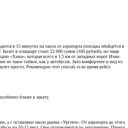
дится в 15 минутах на такси от аэропорта (поездка обойдётся в
т. Билет в плацкарт стоит 22 000 сумов (160 рублей), но чаще
цию «Хива», которая всего в 1,5 км от западных ворот Ичан-
не такое гибкое, как у автобусов. Зато комфортнее и вид из
лет просто. Рекомендую этот способ, если время рейса
особенно ближе к закату.
и, а с остановки около рынка «Ургенч». От аэропорта до этого
обусы на 10-12 мест. Они отправляются по заполнению. Проезд