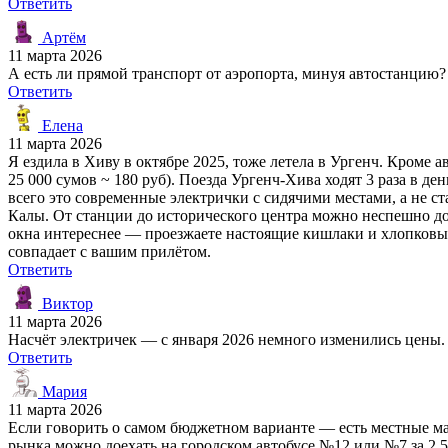
Ответить
Артём
11 марта 2026
А есть ли прямой транспорт от аэропорта, минуя автостанцию?
Ответить
Елена
11 марта 2026
Я ездила в Хиву в октябре 2025, тоже летела в Ургенч. Кроме а
25 000 сумов ~ 180 руб). Поезда Ургенч-Хива ходят 3 раза в ден
всего это современные электрички с сидячими местами, а не ст
Калы. От станции до исторического центра можно неспешно дой
окна интереснее — проезжаете настоящие кишлаки и хлопковые 
совпадает с вашим прилётом.
Ответить
Виктор
11 марта 2026
Насчёт электричек — с января 2026 немного изменились цены. С
Ответить
Мария
11 марта 2026
Если говорить о самом бюджетном варианте — есть местные мар
рынка можно доехать на городском автобусе №12 или №7 за 2 5