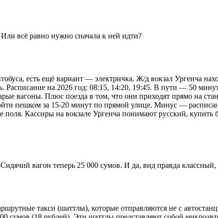
 Или всё равно нужно сначала к ней идти?
втобуса, есть ещё вариант — электричка. Ж/д вокзал Ургенча нахо
ь. Расписание на 2026 год: 08:15, 14:20, 19:45. В пути — 50 мину
арые вагоны. Плюс поезда в том, что они приходят прямо на стан
ти пешком за 15-20 минут по прямой улице. Минус — расписание 
поля. Кассиры на вокзале Ургенча понимают русский, купить би
идячий вагон теперь 25 000 сумов. И да, вид правда классный, 
шрутные такси (шаттлы), которые отправляются не с автостанци
00 сумов (18 рублей). Эти шаттлы представляют собой микроавт