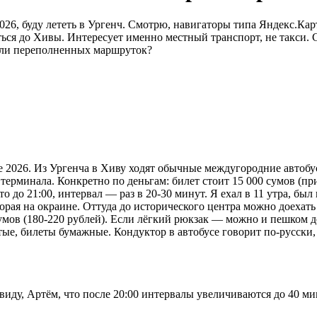
026, буду лететь в Ургенч. Смотрю, навигаторы типа Яндекс.Ка
ься до Хивы. Интересует именно местный транспорт, не такси. С
 или переполненных маршруток?
те 2026. Из Ургенча в Хиву ходят обычные междугородние автобу
терминала. Конкретно по деньгам: билет стоит 15 000 сумов (пр
е-то до 21:00, интервал — раз в 20-30 минут. Я ехал в 11 утра, 
рая на окраине. Оттуда до исторического центра можно доехать 
сумов (180-220 рублей). Если лёгкий рюкзак — можно и пешком д
ые, билеты бумажные. Кондуктор в автобусе говорит по-русски,
иду, Артём, что после 20:00 интервалы увеличиваются до 40 мин