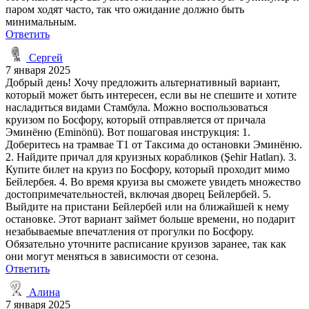
паром ходят часто, так что ожидание должно быть
минимальным.
Ответить
Сергей
7 января 2025
Добрый день! Хочу предложить альтернативный вариант,
который может быть интересен, если вы не спешите и хотите
насладиться видами Стамбула. Можно воспользоваться
круизом по Босфору, который отправляется от причала
Эминёню (Eminönü). Вот пошаговая инструкция: 1.
Доберитесь на трамвае T1 от Таксима до остановки Эминёню.
2. Найдите причал для круизных корабликов (Şehir Hatları). 3.
Купите билет на круиз по Босфору, который проходит мимо
Бейлербея. 4. Во время круиза вы сможете увидеть множество
достопримечательностей, включая дворец Бейлербей. 5.
Выйдите на пристани Бейлербей или на ближайшей к нему
остановке. Этот вариант займет больше времени, но подарит
незабываемые впечатления от прогулки по Босфору.
Обязательно уточните расписание круизов заранее, так как
они могут меняться в зависимости от сезона.
Ответить
Алина
7 января 2025