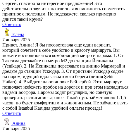
Сергей, спасибо за интересное предложение! Это
действительно звучит как отличная возможность совместить
приятное с полезным. Не подскажете, сколько примерно
длится такой круиз?
Ответить
Елена
7 января 2025
Привет, Алина! Я бы посоветовала еще один вариант,
который сочетает в себе удобство и красоту маршрута. Вы
можете воспользоваться комбинацией метро и парома: 1. От
Таксима доезжайте на метро М2 до станции Йеникапы
(Yenikapı). 2. На Йеникапы пересядьте на линию Мармарай и
доедьте до станции Ускюдар. 3. От пристани Ускюдар сядьте
на паром, идущий вдоль азиатского берега (линия Şehir
Hatları). 4. Выйдите на остановке Бейлербей. Этот маршрут
позволяет избежать пробок на дорогах и при этом насладиться
видами Босфора. Паромы ходят регулярно, но советую
проверить расписание заранее. Такой путь займет около 1-1,5
часов, но будет комфортным и живописным. Не забудьте взять
с собой Istanbul Kart для удобной оплаты проезда!
Ответить
Алина
7 января 2025