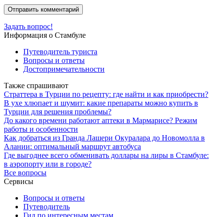
Задать вопрос!
Информация о Стамбуле
Путеводитель туриста
Вопросы и ответы
Достопримечательности
Также спрашивают
Страттера в Турции по рецепту: где найти и как приобрести?
В ухе хлюпает и шумит: какие препараты можно купить в
Турции для решения проблемы?
До какого времени работают аптеки в Мармарисе? Режим
работы и особенности
Как добраться из Гранда Лашери Окуралара до Новомолла в
Алании: оптимальный маршрут автобуса
Где выгоднее всего обменивать доллары на лиры в Стамбуле:
в аэропорту или в городе?
Все вопросы
Сервисы
Вопросы и ответы
Путеводитель
Гид по интересным местам