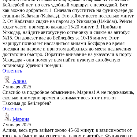
Бейлербей нет, но есть удобный маршрут с пересадкой. Вот
как можно добраться: 1. Сначала спуститесь на фуникулере до
станции Кабаташ (Kabataş). Это займет всего несколько минут.
2. От Кабаташа сядьте на паром до Ускюдара (Üsküdar). Рейсы
ходят часто, примерно каждые 15-20 минут. 3. Прибыв в
Ускюдар, найдите автобусную остановку и сядьте на автобус
№15. Он довезет вас до Бейлербея за 10-15 минут. Этот
маршрут позволяет насладиться видами Босфора во время
поездки на пароме и при этом добраться до места назначения
достаточно быстро. Обратите внимание на указатели в порту
Ускюдара - они помогут вам найти нужную автобусную
остановку. Удачной поездки!
Ответить
Алина
7 января 2025
Спасибо за подробное объяснение, Марина! А не подскажешь,
сколько примерно времени занимает весь этот путь от
Таксима до Бейлербея?
Ответить
Марина
7 января 2025
Алина, весь путь займет около 45-60 минут, в зависимости от
того, как быстро вы успеете на паром и автобус. Фуникулер и