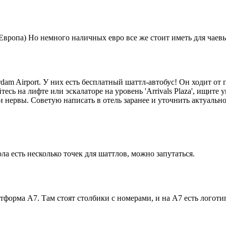
вропа) Но немного наличных евро все же стоит иметь для чаевы
am Airport. У них есть бесплатный шаттл-автобус! Он ходит от 
есь на лифте или эскалаторе на уровень 'Arrivals Plaza', ищите у
и нервы. Советую написать в отель заранее и уточнить актуальн
ола есть несколько точек для шаттлов, можно запутаться.
форма A7. Там стоят столбики с номерами, и на A7 есть логоти