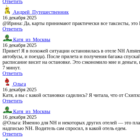
Ответить
Андрей_Путешественник
16 декабря 2025
@Ирина: Да, карты принимают практически все таксисты, это Е
Ответить
Катя_из_Москвы
16 декабря 2025
Привет! Я в похожей ситуации остановилась в отеле NH Amsterd
автобусы, и поезда). После прилета и получения багажа спускайт
расписание висит на остановке. Это сэкономило мне и деньги, 
7 минут.
Ответить
Ольга
16 декабря 2025
Катя, а вы с какой остановки садились? Я читала, что от Схипх
Ответить
Катя_из_Москвы
16 декабря 2025
@Ольга: Именно для NH и некоторых других отелей — это плат
надписью NH. Водитель сам спросил, в какой отель едем.
Ответить