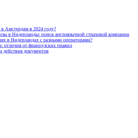
и в Амстердам в 2024 году?
изы в Нидерланды: поиск англоязычной страховой компании
циях в Нидерландах с разными операторами?
ы: отличия от французских правил
и действия документов