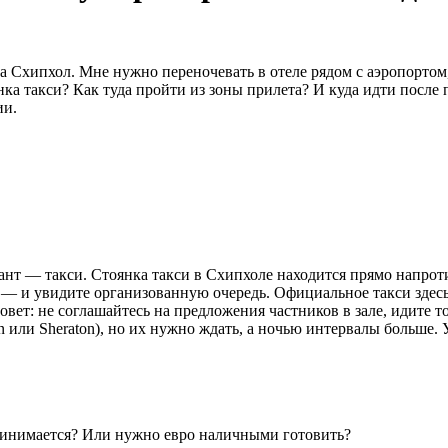
 Схипхол. Мне нужно переночевать в отеле рядом с аэропортом,
нка такси? Как туда пройти из зоны прилета? И куда идти после 
ии.
т — такси. Стоянка такси в Схипхоле находится прямо напротив 
ия — и увидите организованную очередь. Официальное такси здесь
 Совет: не соглашайтесь на предложения частников в зале, идите
 или Sheraton), но их нужно ждать, а ночью интервалы больше. 
принимается? Или нужно евро наличными готовить?