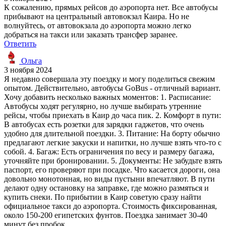
К сожалению, прямых рейсов до аэропорта нет. Все автобусы
прибывают на центральный автовокзал Каира. Но не
волнуйтесь, от автовокзала до аэропорта можно легко
добраться на такси или заказать трансфер заранее.
Ответить
Ольга
3 ноября 2024
Я недавно совершала эту поездку и могу поделиться свежим
опытом. Действительно, автобусы GoBus - отличный вариант.
Хочу добавить несколько важных моментов: 1. Расписание:
Автобусы ходят регулярно, но лучше выбирать утренние
рейсы, чтобы приехать в Каир до часа пик. 2. Комфорт в пути:
В автобусах есть розетки для зарядки гаджетов, что очень
удобно для длительной поездки. 3. Питание: На борту обычно
предлагают легкие закуски и напитки, но лучше взять что-то с
собой. 4. Багаж: Есть ограничения по весу и размеру багажа,
уточняйте при бронировании. 5. Документы: Не забудьте взять
паспорт, его проверяют при посадке. Что касается дороги, она
довольно монотонная, но виды пустыни впечатляют. В пути
делают одну остановку на заправке, где можно размяться и
купить снеки. По прибытии в Каир советую сразу найти
официальное такси до аэропорта. Стоимость фиксированная,
около 150-200 египетских фунтов. Поездка занимает 30-40
минут без пробок.