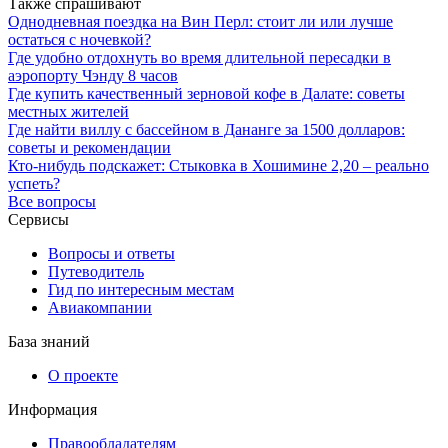
Также спрашивают
Однодневная поездка на Вин Перл: стоит ли или лучше
остаться с ночевкой?
Где удобно отдохнуть во время длительной пересадки в
аэропорту Чэнду 8 часов
Где купить качественный зерновой кофе в Далате: советы
местных жителей
Где найти виллу с бассейном в Дананге за 1500 долларов:
советы и рекомендации
Кто-нибудь подскажет: Стыковка в Хошимине 2,20 – реально
успеть?
Все вопросы
Сервисы
Вопросы и ответы
Путеводитель
Гид по интересным местам
Авиакомпании
База знаний
О проекте
Информация
Правообладателям