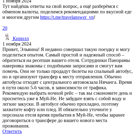
1 ноября 2024
Тут найдёшь ответы на свой вопрос, а ещё разберёмся с
обменом валюты, поделимся рекомендациями по вкусной еде
и многим другим
https://t.me/travelanswer_vn
!
20
Кирилл
1 ноября 2024
Привет, Эльвина! Я недавно совершал такую поездку и могу
поделиться опытом. Самый простой и надежный способ –
обратиться на ресепшн вашего отеля. Сотрудники Панорамы
наверняка знакомы с подобными запросами и смогут вам
помочь. Они не только продадут билеты на спальный автобус,
но и организуют трансфер к месту отправления. Обычно
автобусы отходят с центрального автовокзала Нячанга. Время
в пути около 5-6 часов, в зависимости от трафика.
Рекомендую выбрать ночной рейс – так вы сэкономите день и
проснетесь уже в Муй-Не. Не забудьте взять с собой воду и
легкие закуски. В автобусе обычно прохладно, поэтому
захватите кофту или плед. И обязательно уточните у
персонала отеля время прибытия в Муй-Не, чтобы заранее
договориться о трансфере до вашего нового места
проживания.
Ответить