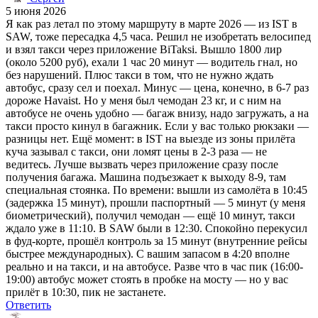
5 июня 2026
Я как раз летал по этому маршруту в марте 2026 — из IST в
SAW, тоже пересадка 4,5 часа. Решил не изобретать велосипед
и взял такси через приложение BiTaksi. Вышло 1800 лир
(около 5200 руб), ехали 1 час 20 минут — водитель гнал, но
без нарушений. Плюс такси в том, что не нужно ждать
автобус, сразу сел и поехал. Минус — цена, конечно, в 6-7 раз
дороже Havaist. Но у меня был чемодан 23 кг, и с ним на
автобусе не очень удобно — багаж внизу, надо загружать, а на
такси просто кинул в багажник. Если у вас только рюкзаки —
разницы нет. Ещё момент: в IST на выезде из зоны прилёта
куча зазывал с такси, они ломят цены в 2-3 раза — не
ведитесь. Лучше вызвать через приложение сразу после
получения багажа. Машина подъезжает к выходу 8-9, там
специальная стоянка. По времени: вышли из самолёта в 10:45
(задержка 15 минут), прошли паспортный — 5 минут (у меня
биометрический), получил чемодан — ещё 10 минут, такси
ждало уже в 11:10. В SAW были в 12:30. Спокойно перекусил
в фуд-корте, прошёл контроль за 15 минут (внутренние рейсы
быстрее международных). С вашим запасом в 4:20 вполне
реально и на такси, и на автобусе. Разве что в час пик (16:00-
19:00) автобус может стоять в пробке на мосту — но у вас
прилёт в 10:30, пик не застанете.
Ответить