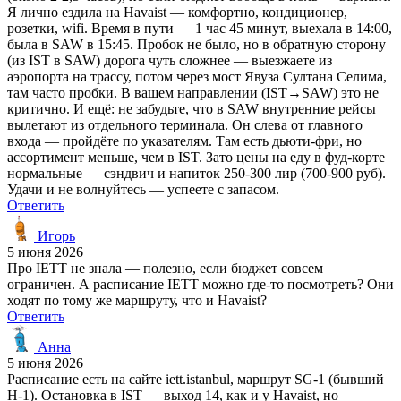
Я лично ездила на Havaist — комфортно, кондиционер,
розетки, wifi. Время в пути — 1 час 45 минут, выехала в 14:00,
была в SAW в 15:45. Пробок не было, но в обратную сторону
(из IST в SAW) дорога чуть сложнее — выезжаете из
аэропорта на трассу, потом через мост Явуза Султана Селима,
там часто пробки. В вашем направлении (IST→SAW) это не
критично. И ещё: не забудьте, что в SAW внутренние рейсы
вылетают из отдельного терминала. Он слева от главного
входа — пройдёте по указателям. Там есть дьюти-фри, но
ассортимент меньше, чем в IST. Зато цены на еду в фуд-корте
нормальные — сэндвич и напиток 250-300 лир (700-900 руб).
Удачи и не волнуйтесь — успеете с запасом.
Ответить
Игорь
5 июня 2026
Про IETT не знала — полезно, если бюджет совсем
ограничен. А расписание IETT можно где-то посмотреть? Они
ходят по тому же маршруту, что и Havaist?
Ответить
Анна
5 июня 2026
Расписание есть на сайте iett.istanbul, маршрут SG-1 (бывший
H-1). Остановка в IST — выход 14, как и у Havaist, но