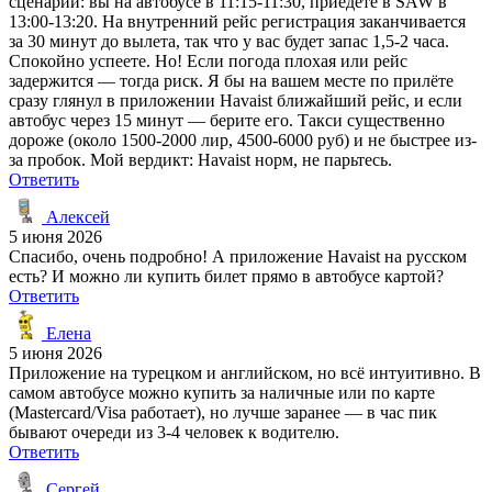
сценарий: вы на автобусе в 11:15-11:30, приедете в SAW в
13:00-13:20. На внутренний рейс регистрация заканчивается
за 30 минут до вылета, так что у вас будет запас 1,5-2 часа.
Спокойно успеете. Но! Если погода плохая или рейс
задержится — тогда риск. Я бы на вашем месте по прилёте
сразу глянул в приложении Havaist ближайший рейс, и если
автобус через 15 минут — берите его. Такси существенно
дороже (около 1500-2000 лир, 4500-6000 руб) и не быстрее из-
за пробок. Мой вердикт: Havaist норм, не парьтесь.
Ответить
Алексей
5 июня 2026
Спасибо, очень подробно! А приложение Havaist на русском
есть? И можно ли купить билет прямо в автобусе картой?
Ответить
Елена
5 июня 2026
Приложение на турецком и английском, но всё интуитивно. В
самом автобусе можно купить за наличные или по карте
(Mastercard/Visa работает), но лучше заранее — в час пик
бывают очереди из 3-4 человек к водителю.
Ответить
Сергей