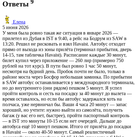
9
Ответы
Елена
5 июня 2026
У меня была ровно такая же ситуация в январе 2026 —
прилетел из Дубая в IST в 9:40, а рейс на Бодрум из SAW в
13:20. Решил не рисковать и взял Havaist. Автобус отходит
прямо от выхода из зоны прилёта (терминал прибытия, дверь
14-15, там табличка Havaist). Расписание каждые 30 минут,
билет купил через приложение — 260 лир (примерно 750
рублей на тот курс). В пути был ровно 1 час 50 минут,
несмотря на будний день. Пробок почти не было, только в
районе моста через Босфор небольшая заминка. По прибытии
в SAW автобус останавливается у международного терминала,
но до внутреннего (они рядом) пешком 5 минут. Я успел
пройти контроль и сесть на посадку за 40 минут до вылета —
время оставалось, но если бы автобус задержался хоть на
полчаса, уже нервничал бы. Ваши 4 часа 20 минут — запас
хороший, но учтите: нужно выйти из самолёта, получить
багаж (у вас его нет, быстрее), пройти паспортный контроль
— в IST это минуты 10-15 если нет очередей. Дальше до
автобуса ещё 10 минут пешком. Итого от прилёта до посадки
в Havaist — около 40-50 минут. Самый реалистичный