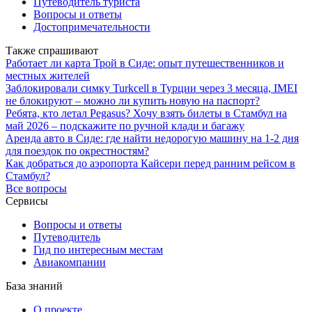
Путеводитель туриста
Вопросы и ответы
Достопримечательности
Также спрашивают
Работает ли карта Трой в Сиде: опыт путешественников и
местных жителей
Заблокировали симку Turkcell в Турции через 3 месяца, IMEI
не блокируют – можно ли купить новую на паспорт?
Ребята, кто летал Pegasus? Хочу взять билеты в Стамбул на
май 2026 – подскажите по ручной клади и багажу
Аренда авто в Сиде: где найти недорогую машину на 1-2 дня
для поездок по окрестностям?
Как добраться до аэропорта Кайсери перед ранним рейсом в
Стамбул?
Все вопросы
Сервисы
Вопросы и ответы
Путеводитель
Гид по интересным местам
Авиакомпании
База знаний
О проекте