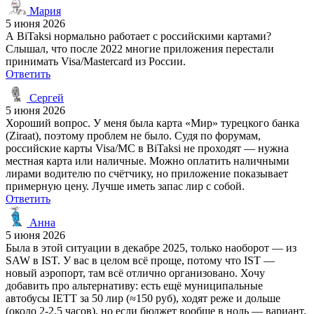
Мария
5 июня 2026
А BiTaksi нормально работает с российскими картами?
Слышал, что после 2022 многие приложения перестали
принимать Visa/Mastercard из России.
Ответить
Сергей
5 июня 2026
Хороший вопрос. У меня была карта «Мир» турецкого банка
(Ziraat), поэтому проблем не было. Судя по форумам,
российские карты Visa/MC в BiTaksi не проходят — нужна
местная карта или наличные. Можно оплатить наличными
лирами водителю по счётчику, но приложение показывает
примерную цену. Лучше иметь запас лир с собой.
Ответить
Анна
5 июня 2026
Была в этой ситуации в декабре 2025, только наоборот — из
SAW в IST. У вас в целом всё проще, потому что IST —
новый аэропорт, там всё отлично организовано. Хочу
добавить про альтернативу: есть ещё муниципальные
автобусы IETT за 50 лир (≈150 руб), ходят реже и дольше
(около 2-2,5 часов), но если бюджет вообще в ноль — вариант.