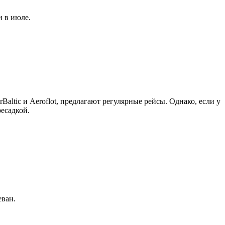
и в июле.
ltic и Aeroflot, предлагают регулярные рейсы. Однако, если у
ресадкой.
еван.