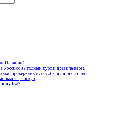
или Испании?
 в Россию: выгодный курс и правила ввоза
 банка: проверенные способы и личный опыт
занимает граница?
данину РФ?