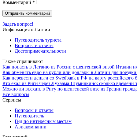
Комментарий
*
Задать вопрос!
Информация о Латвии
Путеводитель туриста
Вопросы и ответы
Достопримечательности
Также спрашивают
Как попасть в Латвию из России с шенгенской визой Италии 
Как обменять евро на рубли или доллары в Латвии для поездки
Как перевести деньги со Swedbank в РФ на карту российского
Кто ехал из Риги через Лухаама-Шумилкино: сколько времени 
Можно ли въехать в Ригу по шенгенской визе из Греции граж
Все вопросы
Сервисы
Вопросы и ответы
Путеводитель
Гид по интересным местам
Авиакомпании