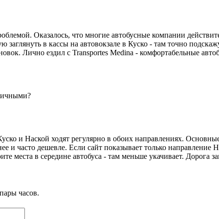
проблемой. Оказалось, что многие автобусные компании действи
тую заглянуть в кассы на автовокзале в Куско - там точно подск
тановок. Лично ездил с Transportes Medina - комфортабельные авт
аличными?
ско и Наской ходят регулярно в обоих направлениях. Основные п
ее и часто дешевле. Если сайт показывает только направление Н
ите места в середине автобуса - там меньше укачивает. Дорога з
пары часов.