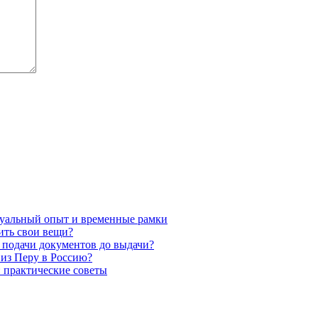
туальный опыт и временные рамки
ить свои вещи?
т подачи документов до выдачи?
и из Перу в Россию?
: практические советы