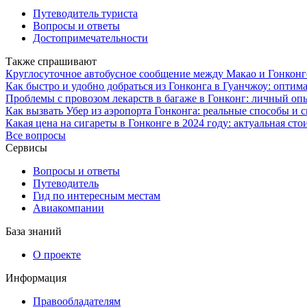
Путеводитель туриста
Вопросы и ответы
Достопримечательности
Также спрашивают
Круглосуточное автобусное сообщение между Макао и Гонконг
Как быстро и удобно добраться из Гонконга в Гуанчжоу: опти
Проблемы с провозом лекарств в багаже в Гонконг: личный оп
Как вызвать Убер из аэропорта Гонконга: реальные способы и
Какая цена на сигареты в Гонконге в 2024 году: актуальная сто
Все вопросы
Сервисы
Вопросы и ответы
Путеводитель
Гид по интересным местам
Авиакомпании
База знаний
О проекте
Информация
Правообладателям