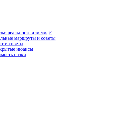
ом: реальность или миф?
мальные маршруты и советы
ыт и советы
 скрытые нюансы
имость пачки