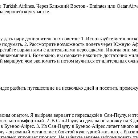
 Turkish Airlines. Через Ближний Восток - Emirates или Qatar A
на европейском участке.
у дать пару дополнительных советов: 1. Используйте метапоиск
е подумать. 2. Рассмотрите возможность полета через Южную Аф
регайте вариантами с длительными пересадками. Иногда они мог
и авиакомпаний. Возможно, вы сможете накопить достаточно мил
ый маршрут, чем экономить и потом мучиться от длительных ожи
к идее разбить путешествие на несколько дней и посетить проме
воим опытом. Я выбрала вариант с пересадкой в Сан-Паулу, и эт
 довольно комфортный. 2. В Сан-Паулу я сделала остановку на 3 
в Буэнос-Айрес. 3. Из Сан-Паулу в Буэнос-Айрес летает много 
лу - огромный мегаполис с богатой культурной жизнью, а бразиль
ительно упрощает процесс. Не забудьте заранее забронировать от