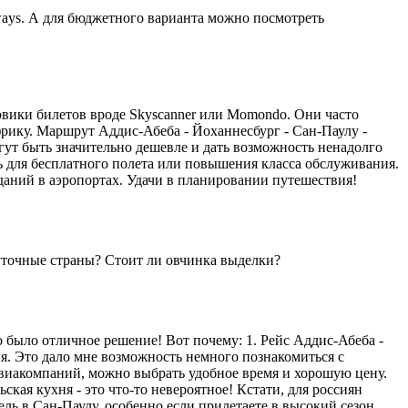
irways. А для бюджетного варианта можно посмотреть
овики билетов вроде Skyscanner или Momondo. Они часто
рику. Маршрут Аддис-Абеба - Йоханнесбург - Сан-Паулу -
ут быть значительно дешевле и дать возможность ненадолго
ь для бесплатного полета или повышения класса обслуживания.
даний в аэропортах. Удачи в планировании путешествия!
жуточные страны? Стоит ли овчинка выделки?
о было отличное решение! Вот почему: 1. Рейс Аддис-Абеба -
дня. Это дало мне возможность немного познакомиться с
авиакомпаний, можно выбрать удобное время и хорошую цену.
ская кухня - это что-то невероятное! Кстати, для россиян
ель в Сан-Паулу, особенно если прилетаете в высокий сезон.