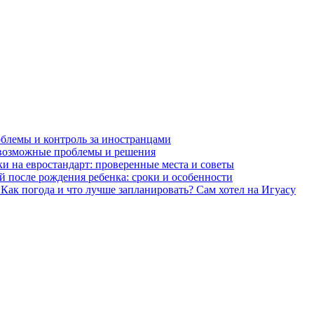
облемы и контроль за иностранцами
 возможные проблемы и решения
ки на евростандарт: проверенные места и советы
й после рождения ребенка: сроки и особенности
Как погода и что лучше запланировать? Сам хотел на Игуасу