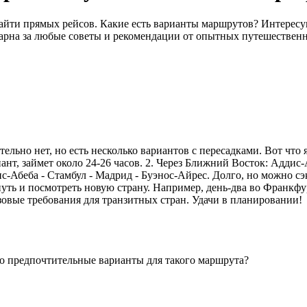
йти прямых рейсов. Какие есть варианты маршрутов? Интересую
одарна за любые советы и рекомендации от опытных путешествен
ьно нет, но есть несколько вариантов с пересадками. Вот что я
т, займет около 24-26 часов. 2. Через Ближний Восток: Аддис-А
Абеба - Стамбул - Мадрид - Буэнос-Айрес. Долго, но можно сэко
уть и посмотреть новую страну. Например, день-два во Франкфу
зовые требования для транзитных стран. Удачи в планировании!
то предпочтительные варианты для такого маршрута?