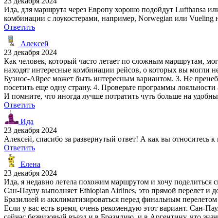
23 декабря 2024
Ида, для маршрута через Европу хорошо подойдут Lufthansa или
комбинации с лоукостерами, например, Norwegian или Vueling 
Ответить
Алексей
23 декабря 2024
Как человек, который часто летает по сложным маршрутам, мог
находят интересные комбинации рейсов, о которых вы могли н
Буэнос-Айрес может быть интересным вариантом. 3. Не пренеб
посетить еще одну страну. 4. Проверьте программы лояльност
И помните, что иногда лучше потратить чуть больше на удобн
Ответить
Ида
23 декабря 2024
Алексей, спасибо за развернутый ответ! А как вы относитесь 
Ответить
Елена
23 декабря 2024
Ида, я недавно летела похожим маршрутом и хочу поделиться с
Сан-Паулу выполняет Ethiopian Airlines, это прямой перелет и
Бразилией и акклиматизироваться перед финальным перелетом 
Если у вас есть время, очень рекомендую этот вариант. Сан-Пау
сейчас безвизовый въезд и в Бразилию, и в Аргентину, что знач