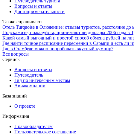
Путеводитель туриста
Вопросы и ответы
Достопримечательности
Также спрашивают
Отель Turquoise в Олюденизе: отзывы туристов, расстояние до
Подскажите, пожалуйста, принимают ли доллары 2006 года в 
Какой самый выгодный и простой способ обмена рублей на ли
Где найти точное расписание пересменки в Сарыпи и есть ли и
Где в Стамбуле можно попробовать вкусный кумпир?
Все вопросы
Сервисы
Вопросы и ответы
Путеводитель
Гид по интересным местам
Авиакомпании
База знаний
О проекте
Информация
Правообладателям
Пользовательское соглашение