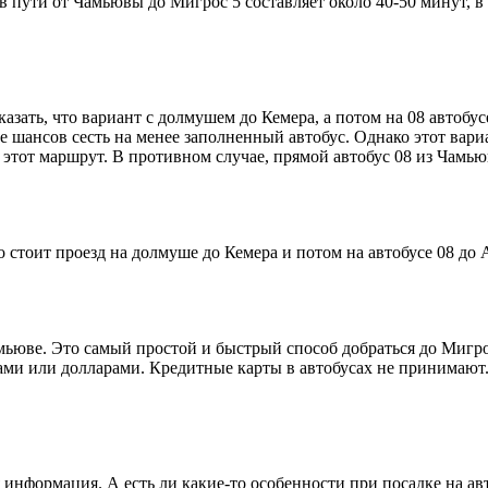
в пути от Чамьювы до Мигрос 5 составляет около 40-50 минут, 
казать, что вариант с долмушем до Кемера, а потом на 08 автоб
е шансов сесть на менее заполненный автобус. Однако этот вари
 этот маршрут. В противном случае, прямой автобус 08 из Чамью
о стоит проезд на долмуше до Кемера и потом на автобусе 08 до
Чамьюве. Это самый простой и быстрый способ добраться до Миг
ми или долларами. Кредитные карты в автобусах не принимают. 
 информация. А есть ли какие-то особенности при посадке на ав