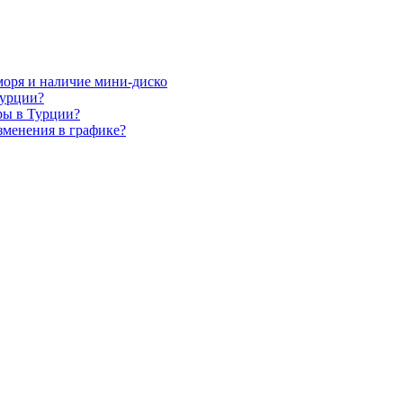
 моря и наличие мини-диско
Турции?
ры в Турции?
зменения в графике?