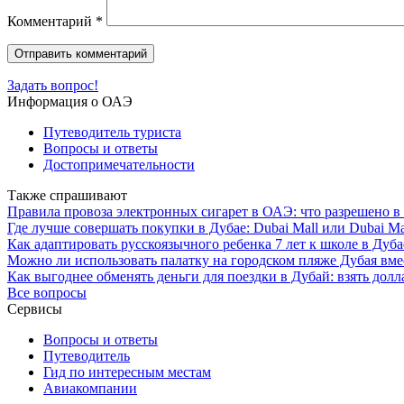
Комментарий
*
Задать вопрос!
Информация о ОАЭ
Путеводитель туриста
Вопросы и ответы
Достопримечательности
Также спрашивают
Правила провоза электронных сигарет в ОАЭ: что разрешено в 
Где лучше совершать покупки в Дубае: Dubai Mall или Dubai Ma
Как адаптировать русскоязычного ребенка 7 лет к школе в Дуб
Можно ли использовать палатку на городском пляже Дубая вмес
Как выгоднее обменять деньги для поездки в Дубай: взять долл
Все вопросы
Сервисы
Вопросы и ответы
Путеводитель
Гид по интересным местам
Авиакомпании