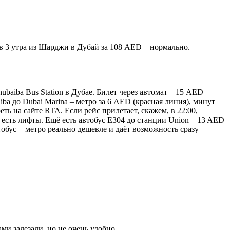
 в 3 утра из Шарджи в Дубай за 108 AED – нормально.
aiba Bus Station в Дубае. Билет через автомат – 15 AED
iba до Dubai Marina – метро за 6 AED (красная линия), минут
ть на сайте RTA. Если рейс прилетает, скажем, в 22:00,
о есть лифты. Ещё есть автобус E304 до станции Union – 13 AED
втобус + метро реально дешевле и даёт возможность сразу
ми залезали, но не очень удобно.