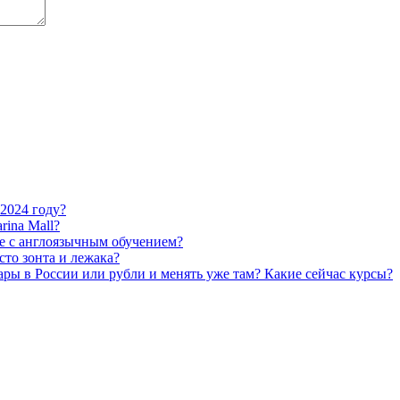
2024 году?
rina Mall?
ае с англоязычным обучением?
то зонта и лежака?
ары в России или рубли и менять уже там? Какие сейчас курсы?