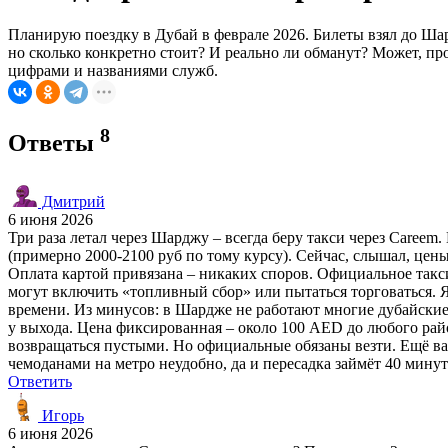
Планирую поездку в Дубай в феврале 2026. Билеты взял до Шард
но сколько конкретно стоит? И реально ли обманут? Может, про
цифрами и названиями служб.
8
Ответы
Дмитрий
6 июня 2026
Три раза летал через Шарджу – всегда беру такси через Caree
(примерно 2000-2100 руб по тому курсу). Сейчас, слышал, цен
Оплата картой привязана – никаких споров. Официальное такс
могут включить «топливный сбор» или пытаться торговаться. Я р
времени. Из минусов: в Шардже не работают многие дубайские к
у выхода. Цена фиксированная – около 100 AED до любого райо
возвращаться пустыми. Но официальные обязаны везти. Ещё вари
чемоданами на метро неудобно, да и пересадка займёт 40 минут
Ответить
Игорь
6 июня 2026