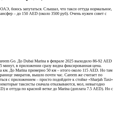
 ОАЭ, боюсь запутаться. Слышал, что такси оттуда нормальное,
ансфер – до 150 AED (около 3500 руб). Очень нужен совет с
areem Go. До Dubai Marina в феврале 2025 выходило 86-92 AED
-5 минут, в приложении сразу видна фиксированная цена.
 км. До Marina примерно 50 км – итого около 115 AED. Но там
 границе эмиратов, вышло почти час. Careem же считает по
ться с приложением – просто подойдите к стойке «Sharjah Taxi»
 некоторые таксисты сначала отказываются, мол, невыгодно
) и оттуда по красной ветке до Marina (доплата 7.5 AED). Но с