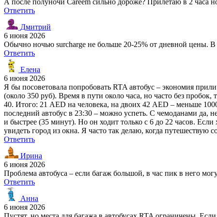
А после полуночи Careem сильно дороже? Прилетаю в 2 часа ноч
Ответить
Дмитрий
6 июня 2026
Обычно ночью surcharge не больше 20-25% от дневной цены. В 
Ответить
Елена
6 июня 2026
Я бы посоветовала попробовать RTA автобус – экономия прилич
(около 350 руб). Время в пути около часа, но часто без пробок
40. Итого: 21 AED на человека, на двоих 42 AED – меньше 1000 
последний автобус в 23:30 – можно успеть. С чемоданами да, н
и быстрее (35 минут). Но он ходит только с 6 до 22 часов. Есл
увидеть город из окна. Я часто так делаю, когда путешествую с
Ответить
Ирина
6 июня 2026
Проблема автобуса – если багаж большой, в час пик в него мог
Ответить
Анна
6 июня 2026
Пустят, но места для багажа в автобусах RTA ограничены. Если