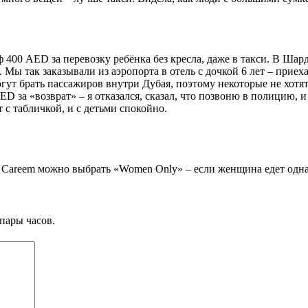
ф 400 AED за перевозку ребёнка без кресла, даже в такси. В Шард
. Мы так заказывали из аэропорта в отель с дочкой 6 лет – прие
гут брать пассажиров внутри Дубая, поэтому некоторые не хотят
ED за «возврат» – я отказался, сказал, что позвоню в полицию, 
т с табличкой, и с детьми спокойно.
 в Careem можно выбрать «Women Only» – если женщина едет одна
пары часов.