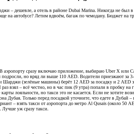
жи – дешевле, а отель в районе Dubai Marina. Никогда не был в
ще на автобусе? Летим вдвоём, багаж по чемодану. Бюджет на тр
m. В аэропорту сразу включаю приложение, выбираю Uber X или C
ы подросли, но вряд ли выше 110 AED. Водители приезжают за 3
и Шарджи (зелёные машины) берёт 12 AED за посадку и 2 AED за
аз взял – всё честно, но в час пик (9 утра) попали в пробку на
арты лояльности, но такси это не касается. Если не хотите вози
на Дубая. Только перед посадкой уточните, что едете в Дубай –
ант – взять такси от аэропорта до метро Al Qusais (около 50 AED
. Лучше уж сразу такси.