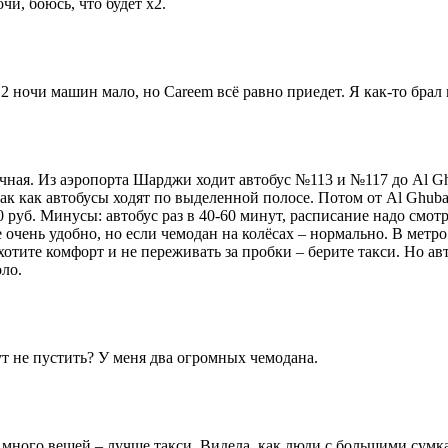
и, боюсь, что будет x2.
2 ночи машин мало, но Careem всё равно приедет. Я как-то брал
ная. Из аэропорта Шарджи ходит автобус №113 и №117 до Al Ghub
, так как автобусы ходят по выделенной полосе. Потом от Al Ghuba
руб. Минусы: автобус раз в 40-60 минут, расписание надо смотре
е очень удобно, но если чемодан на колёсах – нормально. В метр
и хотите комфорт и не переживать за пробки – берите такси. Но а
оло.
ут не пустить? У меня два огромных чемодана.
 много вещей – лучше такси. Видела, как люди с большими сумка