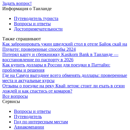
Задать вопрос!
Информация о Таиланде
Путеводитель туриста
Вопросы и ответы
Достопримечательности
Также спрашивают
Как забронировать ужин шведский стол в отеле Байок скай на
Пхукете: проверенные способы 2024
Потерял карту и сберкнижку Kasikorn Bank в Таиланде —
восстановление по паспорту в 2026
Как купить доллары в России для поездки в Паттайю:
проблемы и решения
Где на Самуи выгоднее всего обменять доллары: проверенные
места и актуальные курсы
Отзывы о поездке на реку Квай летом: стоит ли ехать в сезон
дождей и как спастись от комаров?
Все вопросы
Сервисы
Вопросы и ответы
Путеводитель
Гид по интересным местам
Авиакомпании