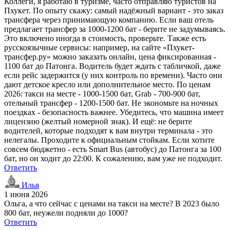
Коллеги, я работаю в туризме, часто отправляю туристов на
Пхукет. По опыту скажу: самый надёжный вариант - это заказ
трансфера через принимающую компанию. Если ваш отель
предлагает трансфер за 1000-1200 бат - берите не задумываясь.
Это включено иногда в стоимость, проверьте. Также есть
русскоязычные сервисы: например, на сайте «Пхукет-
трансфер.ру» можно заказать онлайн, цена фиксированная -
1100 бат до Патонга. Водитель будет ждать с табличкой, даже
если рейс задержится (у них контроль по времени). Часто они
дают детское кресло или дополнительное место. По ценам
2026: такси на месте - 1000-1500 бат, Grab - 700-900 бат,
отельный трансфер - 1200-1500 бат. Не экономьте на ночных
поездках - безопасность важнее. Убедитесь, что машина имеет
лицензию (желтый номерной знак). И ещё: не берите
водителей, которые подходят к вам внутри терминала - это
нелегалы. Проходите к официальным стойкам. Если хотите
совсем бюджетно - есть Smart Bus (автобус) до Патонга за 100
бат, но он ходит до 22:00. К сожалению, вам уже не подходит.
Ответить
Илья
1 июня 2026
Ольга, а что сейчас с ценами на такси на месте? В 2023 было
800 бат, неужели подняли до 1000?
Ответить