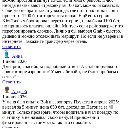
можно простоять минут 15-20, если много рейсов. Плюс
иногда навязывают страховку за 100 бат, можно отказаться.
Советую не брать такси у выхода, где стоят частники - они
просят от 1500 бат и торгуются плохо. Ещё есть сервис
KiwiTaxi - я бронировал через интернет, цена была 1100 бат,
но пришлось платить онлайн. Минус - если рейс задержат, то
перебронировать сложно. Лично я бы выбрал Grab - быстро,
дёшево и можно отслеживать маршрут. Но если не уверены в
интернете - закажите трансфер через отель.
Ответить
Анна
1 июня 2026
Дмитрий, спасибо за подробный ответ! А Grab нормально
ловит в зоне аэропорта? У меня билайн, не будет проблем с
сетью?
Ответить
Андрей
1 июня 2026
У меня был опыт с Bolt в аэропорту Пхукета в апреле 2025:
вызвал за 5 минут, цена 650 бат, доехал до Патонга за 40
минут. Только проверьте, чтобы водитель начал поездку по
счётчику, а не называл свою цену. В приложении
фиксированная стоимость, так что спокойно.
Ответить