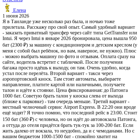
Елена
1 июня 2026
Я в Таиланде уже несколько раз была, и ночью тоже
прилетала. Расскажу про свой опыт. Самый удобный вариант
- заказать приватный трансфер через сайт типа GetTransfer или
Intui. Я через Intui в январе 2026 бронировала, цена вышла 950
бат (2300 ₽) за машину с кондиционером и детским креслом (у
меня с собой был ребёнок, но вам, наверное, не нужно). Плюс
- можно выбрать машину по фото и отзывам. Оплата сразу на
сайте, водитель встретит с табличкой. После получения
багажа просто идёшь к выходу, он там. Очень удобно, когда
устал после перелёта. Второй вариант - такси через
аэропортовский киоск. Там стоят автоматы, выбираете
направление, платите картой или наличными, получаете
талон и идёте к стоянке. Цена фиксированная: до Патонга
1000 бат. Советую брать талон у киоска слева от выхода
(ближе к парковке) - там очередь меньше. Третий вариант -
местный челночный сервис Airport Express. В 22:20 они вроде
ещё ходят? Я точно помню, что последний рейс в 23:00. Стоит
150 бат (360 ₽) с человека, но он идёт до автовокзала Патонга,
а оттуда до отеля придётся брать тук-тук за 100-200 бат. Если
жить далеко от вокзала, то неудобно, да и с чемоданами. Но с
вашим бюджетом 1000-1500 бат - спокойно хватит на