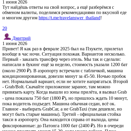
1 июня 2026
Тут найдёшь ответы на свой вопрос, а ещё разберёмся с
обменом валюты, поделимся рекомендациями по вкусной еде
и многим другим
https://t.me/travelanswer_thailand
!
20
Дмитрий
1 июня 2026
Привет! Я как раз в феврале 2025 был на Пхукете, прилетал
вообще в час ночи. Ситуация похожая. Вариантов несколько.
Первый - заказать трансфер через отель. Мы так и сделали:
написали в букинг ещё за неделю, стоимость указали 1200 бат
(около 2900 ₽). В аэропорту встречали с табличкой, машина
кондиционированная, довезли минут за 45-50. Ночью пробок
нет. Нормальный вариант, если не хотите напрягаться. Второй
- Grab/Bolt. Скачайте приложение заранее, там можно
привязать карту. Когда вышли из зоны прилёта, я вызвал Grab
- цена показала 750 бат (1800 ₽), но пришлось ждать 10 минут,
пока водитель подъедет. Машина обычная седан, всё ок.
Главное - выбирать GrabCar, а не GrabTaxi (там дешевле, но
могут быть старые машины). Третий - официальная стойка
такси в аэропорту. Она находится справа от выхода, цены
фиксированные: до Патонга 1000 бат (2400 ₽). Но в очереди