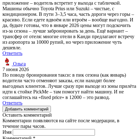
приложение – водитель встретит у выхода с табличкой.
Машины обычно Toyota Prius или Suzuki – чистые, с
кондиционером. В пути 3–3,5 часа, часть дороги через горы –
красиво. Если едете вдвоём или втроём – вообще выгодно. И
да, будьте готовы, что в январе 2026 цены могут подскочить
из-за сезона – лучше забронировать за день. Ещё вариант –
трансфер от отеля: многие отели в Канди предлагают встречу
из аэропорта за 10000 рупий, но через приложение чуть
дешевле.
Ответить
Ольга
7 июня 2026
По поводу бронирования такси: в пик сезона (как январь)
водители часто отменяют заказы, если находят более
выгодных клиентов. Лучше сразу при выходе из зоны прилёта
идти к стойке PickMe – там помогут найти машину. И не
соглашайтесь на «fixed price» в 12000 – это развод.
Ответить
Добавить комментарий
Оставить комментарий
Комментарии появляются на сайте после модерации, в
течение пары часов.
Имя
Комментарий
*