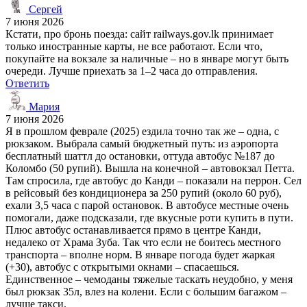
Сергей
7 июня 2026
Кстати, про бронь поезда: сайт railways.gov.lk принимает
только иностранные карты, не все работают. Если что,
покупайте на вокзале за наличные – но в январе могут быть
очереди. Лучше приехать за 1–2 часа до отправления.
Ответить
Мария
7 июня 2026
Я в прошлом феврале (2025) ездила точно так же – одна, с
рюкзаком. Выбрала самый бюджетный путь: из аэропорта
бесплатный шаттл до остановки, оттуда автобус №187 до
Коломбо (50 рупий). Вышла на конечной – автовокзал Петта.
Там спросила, где автобус до Канди – показали на перрон. Сел
в рейсовый без кондиционера за 250 рупий (около 60 руб),
ехали 3,5 часа с парой остановок. В автобусе местные очень
помогали, даже подсказали, где вкусные роти купить в пути.
Плюс автобус останавливается прямо в центре Канди,
недалеко от Храма Зуба. Так что если не боитесь местного
транспорта – вполне норм. В январе погода будет жаркая
(+30), автобус с открытыми окнами – спасаешься.
Единственное – чемоданы тяжелые таскать неудобно, у меня
был рюкзак 35л, влез на колени. Если с большим багажом –
лучше такси.