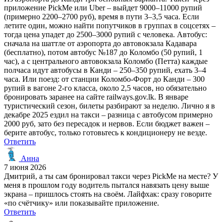
приложение PickMe или Uber – выйдет 9000–11000 рупий
(примерно 2200–2700 руб), время в пути 3–3,5 часа. Если
летите один, можно найти попутчиков в группах в соцсетях –
тогда цена упадет до 2500–3000 рупий с человека. Автобус:
сначала на шаттле от аэропорта до автовокзала Кадавара
(бесплатно), потом автобус №187 до Коломбо (50 рупий, 1
час), а с центрального автовокзала Коломбо (Петта) каждые
полчаса идут автобусы в Канди – 250–350 рупий, ехать 3–4
часа. Или поезд: от станции Коломбо-Форт до Канди – 300
рупий в вагоне 2-го класса, около 2,5 часов, но обязательно
бронировать заранее на сайте railways.gov.lk. В январе
туристический сезон, билеты разбирают за неделю. Лично я в
декабре 2025 ездил на такси – разница с автобусом примерно
2000 руб, зато без пересадок и нервов. Если бюджет важен –
берите автобус, только готовьтесь к кондиционеру не везде.
Ответить
Анна
7 июня 2026
Дмитрий, а ты сам бронировал такси через PickMe на месте? У
меня в прошлом году водитель пытался навязать цену выше
экрана – пришлось стоять на своём. Лайфхак: сразу говорите
«по счётчику» или показывайте приложение.
Ответить