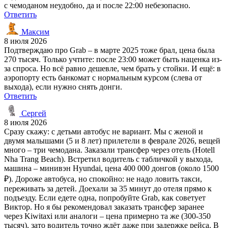
с чемоданом неудобно, да и после 22:00 небезопасно.
Ответить
Максим
8 июля 2026
Подтверждаю про Grab – в марте 2025 тоже брал, цена была
270 тысяч. Только учтите: после 23:00 может быть наценка из-
за спроса. Но всё равно дешевле, чем брать у стойки. И ещё: в
аэропорту есть банкомат с нормальным курсом (слева от
выхода), если нужно снять донги.
Ответить
Сергей
8 июля 2026
Сразу скажу: с детьми автобус не вариант. Мы с женой и
двумя малышами (5 и 8 лет) прилетели в феврале 2026, вещей
много – три чемодана. Заказали трансфер через отель (Hotell
Nha Trang Beach). Встретил водитель с табличкой у выхода,
машина – минивэн Hyundai, цена 400 000 донгов (около 1500
₽). Дороже автобуса, но спокойно: не надо ловить такси,
переживать за детей. Доехали за 35 минут до отеля прямо к
подъезду. Если едете одна, попробуйте Grab, как советует
Виктор. Но я бы рекомендовал заказать трансфер заранее
через Kiwitaxi или аналоги – цена примерно та же (300-350
тысяч), зато водитель точно ждёт даже при задержке рейса. В