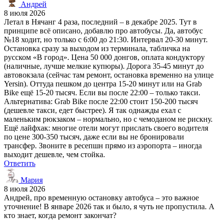
Андрей
8 июля 2026
Летал в Нячанг 4 раза, последний – в декабре 2025. Тут в
принципе всё описано, добавлю про автобусы. Да, автобус
№18 ходит, но только с 6:00 до 21:30. Интервал 20-30 минут.
Остановка сразу за выходом из терминала, табличка на
русском «В город». Цена 50 000 донгов, оплата кондуктору
(наличные, лучше мелкие купюры). Дорога 35-45 минут до
автовокзала (сейчас там ремонт, остановка временно на улице
Yersin). Оттуда пешком до центра 15-20 минут или на Grab
Bike ещё 15-20 тысяч. Если вы после 22:00 – только такси.
Альтернатива: Grab Bike после 22:00 стоит 150-200 тысяч
(дешевле такси, едет быстрее). Я так однажды ехал с
маленьким рюкзаком – нормально, но с чемоданом не рискну.
Ещё лайфхак: многие отели могут прислать своего водителя
по цене 300-350 тысяч, даже если вы не бронировали
трансфер. Звоните в ресепшн прямо из аэропорта – иногда
выходит дешевле, чем стойка.
Ответить
Мария
8 июля 2026
Андрей, про временную остановку автобуса – это важное
уточнение! В январе 2026 так и было, я чуть не пропустила. А
кто знает, когда ремонт закончат?