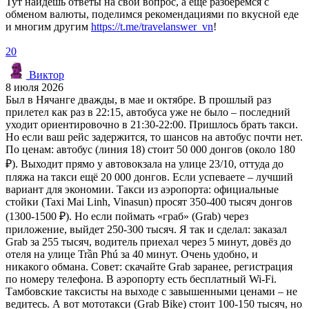
Тут найдёшь ответы на свой вопрос, а ещё разберёмся с
обменом валюты, поделимся рекомендациями по вкусной еде
и многим другим
https://t.me/travelanswer_vn
!
20
Виктор
8 июля 2026
Был в Нячанге дважды, в мае и октябре. В прошлый раз
прилетел как раз в 22:15, автобуса уже не было – последний
уходит ориентировочно в 21:30-22:00. Пришлось брать такси.
Но если ваш рейс задержится, то шансов на автобус почти нет.
По ценам: автобус (линия 18) стоит 50 000 донгов (около 180
₽). Выходит прямо у автовокзала на улице 23/10, оттуда до
пляжа на такси ещё 20 000 донгов. Если успеваете – лучший
вариант для экономии. Такси из аэропорта: официальные
стойки (Taxi Mai Linh, Vinasun) просят 350-400 тысяч донгов
(1300-1500 ₽). Но если поймать «граб» (Grab) через
приложение, выйдет 250-300 тысяч. Я так и сделал: заказал
Grab за 255 тысяч, водитель приехал через 5 минут, довёз до
отеля на улице Trần Phú за 40 минут. Очень удобно, и
никакого обмана. Совет: скачайте Grab заранее, регистрация
по номеру телефона. В аэропорту есть бесплатный Wi-Fi.
Тамбовские таксисты на выходе с завышенными ценами – не
ведитесь. А вот мототакси (Grab Bike) стоит 100-150 тысяч, но