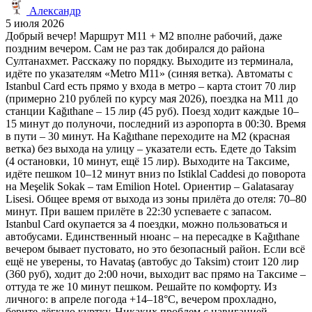
Александр
5 июля 2026
Добрый вечер! Маршрут M11 + M2 вполне рабочий, даже
поздним вечером. Сам не раз так добирался до района
Султанахмет. Расскажу по порядку. Выходите из терминала,
идёте по указателям «Metro M11» (синяя ветка). Автоматы с
Istanbul Card есть прямо у входа в метро – карта стоит 70 лир
(примерно 210 рублей по курсу мая 2026), поездка на M11 до
станции Kağıthane – 15 лир (45 руб). Поезд ходит каждые 10–
15 минут до полуночи, последний из аэропорта в 00:30. Время
в пути – 30 минут. На Kağıthane переходите на M2 (красная
ветка) без выхода на улицу – указатели есть. Едете до Taksim
(4 остановки, 10 минут, ещё 15 лир). Выходите на Таксиме,
идёте пешком 10–12 минут вниз по Istiklal Caddesi до поворота
на Meşelik Sokak – там Emilion Hotel. Ориентир – Galatasaray
Lisesi. Общее время от выхода из зоны прилёта до отеля: 70–80
минут. При вашем прилёте в 22:30 успеваете с запасом.
Istanbul Card окупается за 4 поездки, можно пользоваться и
автобусами. Единственный нюанс – на пересадке в Kağıthane
вечером бывает пустовато, но это безопасный район. Если всё
ещё не уверены, то Havataş (автобус до Taksim) стоит 120 лир
(360 руб), ходит до 2:00 ночи, выходит вас прямо на Таксиме –
оттуда те же 10 минут пешком. Решайте по комфорту. Из
личного: в апреле погода +14–18°C, вечером прохладно,
берите лёгкую куртку. Никаких проблем с навигацией –