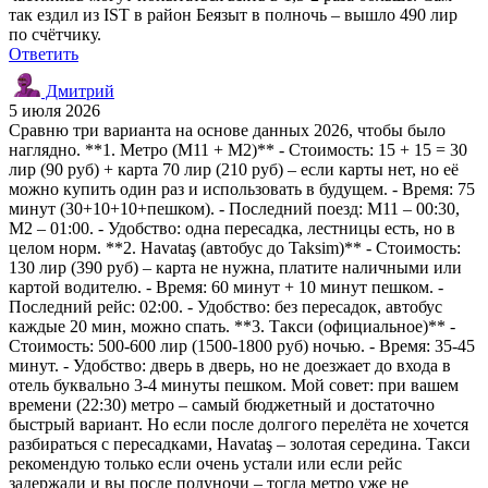
так ездил из IST в район Беязыт в полночь – вышло 490 лир
по счётчику.
Ответить
Дмитрий
5 июля 2026
Сравню три варианта на основе данных 2026, чтобы было
наглядно. **1. Метро (M11 + M2)** - Стоимость: 15 + 15 = 30
лир (90 руб) + карта 70 лир (210 руб) – если карты нет, но её
можно купить один раз и использовать в будущем. - Время: 75
минут (30+10+10+пешком). - Последний поезд: M11 – 00:30,
M2 – 01:00. - Удобство: одна пересадка, лестницы есть, но в
целом норм. **2. Havataş (автобус до Taksim)** - Стоимость:
130 лир (390 руб) – карта не нужна, платите наличными или
картой водителю. - Время: 60 минут + 10 минут пешком. -
Последний рейс: 02:00. - Удобство: без пересадок, автобус
каждые 20 мин, можно спать. **3. Такси (официальное)** -
Стоимость: 500-600 лир (1500-1800 руб) ночью. - Время: 35-45
минут. - Удобство: дверь в дверь, но не доезжает до входа в
отель буквально 3-4 минуты пешком. Мой совет: при вашем
времени (22:30) метро – самый бюджетный и достаточно
быстрый вариант. Но если после долгого перелёта не хочется
разбираться с пересадками, Havataş – золотая середина. Такси
рекомендую только если очень устали или если рейс
задержали и вы после полуночи – тогда метро уже не