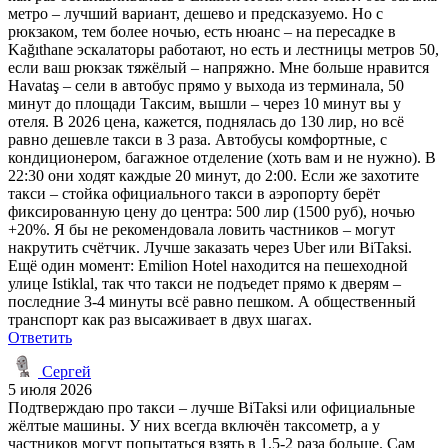
метро – лучший вариант, дешево и предсказуемо. Но с
рюкзаком, тем более ночью, есть нюанс – на пересадке в
Kağıthane эскалаторы работают, но есть и лестницы метров 50,
если ваш рюкзак тяжёлый – напряжно. Мне больше нравится
Havataş – сели в автобус прямо у выхода из терминала, 50
минут до площади Таксим, вышли – через 10 минут вы у
отеля. В 2026 цена, кажется, поднялась до 130 лир, но всё
равно дешевле такси в 3 раза. Автобусы комфортные, с
кондиционером, багажное отделение (хоть вам и не нужно). В
22:30 они ходят каждые 20 минут, до 2:00. Если же захотите
такси – стойка официального такси в аэропорту берёт
фиксированную цену до центра: 500 лир (1500 руб), ночью
+20%. Я бы не рекомендовала ловить частников – могут
накрутить счётчик. Лучше заказать через Uber или BiTaksi.
Ещё один момент: Emilion Hotel находится на пешеходной
улице Istiklal, так что такси не подъедет прямо к дверям –
последние 3-4 минуты всё равно пешком. А общественный
транспорт как раз высаживает в двух шагах.
Ответить
Сергей
5 июля 2026
Подтверждаю про такси – лучше BiTaksi или официальные
жёлтые машины. У них всегда включён таксометр, а у
частников могут попытаться взять в 1,5-2 раза больше. Сам