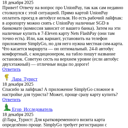
18 декабря 2025
Привет! Отвечу на вопрос про UnionPay, так как сам недавно
столкнулся с этой ситуацией. Прямо картой UnionPay
оплатить проезд в автобусе нельзя. Но есть рабочий лайфхак:
в аэропорту можно снять с UnionPay наличные SGD в
банкомате (комиссия зависит от вашего банка). Затем на эти
наличные купить в 7-Eleven карту Nets FlashPay (они там
точно есть). Или, как вариант, установить на телефон
приложение SimplyGo, но для него нужна местная сим-карта.
Что касается маршрута — он оптимальный. 24-й автобус
комфортный, с кондиционером, на табло пишут название
остановок. Советую сесть на верхнем уровне (если автобус
двухэтажный) — отличные виды по дороге!
Ответить
Лара_Турист
18 декабря 2025
Спасибо за лайфхак! А приложение SimplyGo сложное в
настройке для туриста? Может, проще сразу карту купить?
Ответить
Егор_Исследователь
18 декабря 2025
@Лара_Турист: Для кратковременного визита карта
определённо проще. SimplyGo требует регистрации с