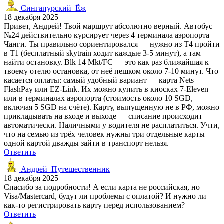
Сингапурский_Ёж
18 декабря 2025
Привет, Андрей! Твой маршрут абсолютно верный. Автобус
№24 действительно курсирует через 4 терминала аэропорта
Чанги. Ты правильно сориентировался — нужно из T4 пройти
в T1 (бесплатный skytrain ходит каждые 3-5 минут), а там
найти остановку. Blk 14 Mkt/FC — это как раз ближайшая к
твоему отелю остановка, от неё пешком около 7-10 минут. Что
касается оплаты: самый удобный вариант — карта Nets
FlashPay или EZ-Link. Их можно купить в киосках 7-Eleven
или в терминалах аэропорта (стоимость около 10 SGD,
включая 5 SGD на счёте). Карту, выпущенную не в РФ, можно
прикладывать на входе и выходе — списание происходит
автоматически. Наличными у водителя не расплатиться. Учти,
что на семью из трёх человек нужны три отдельные карты —
одной картой дважды зайти в транспорт нельзя.
Ответить
Андрей_Путешественник
18 декабря 2025
Спасибо за подробности! А если карта не российская, но
Visa/Mastercard, будут ли проблемы с оплатой? И нужно ли
как-то регистрировать карту перед использованием?
Ответить