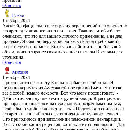
провезти?
Ответить
Елена
1 ноября 2024
Алексей, официально нет строгих ограничений на количество
лекарств для личного использования. Главное, чтобы было
очевидно, что это для вашего личного применения, а не для
продажи. Я обычно беру запас на весь период пребывания
плюс неделю про запас. Если у вас действительно большой
объем, можно заранее связаться с посольством Вьетнама для
уточнения.
Ответить
Михаил
1 ноября 2024
Присоединюсь к ответу Елены и добавлю свой опыт. Я
недавно вернулся из 4-месячной поездки во Вьетнам и тоже
вез с собой немало лекарств. Вот что могу посоветовать: -
Действительно, лучше везти в ручной клади. Я распределил
препараты по нескольким небольшим прозрачным пакетам,
чтобы было удобнее досматривать. - Подготовил список всех
лекарств на английском с указанием действующих веществ.
Это пригодилось при заполнении таможенной декларации. -
Взял с собой копии рецептов, хотя их и не спрашивали. - Для
витаминов и БАДов особых документов не потребовалось.