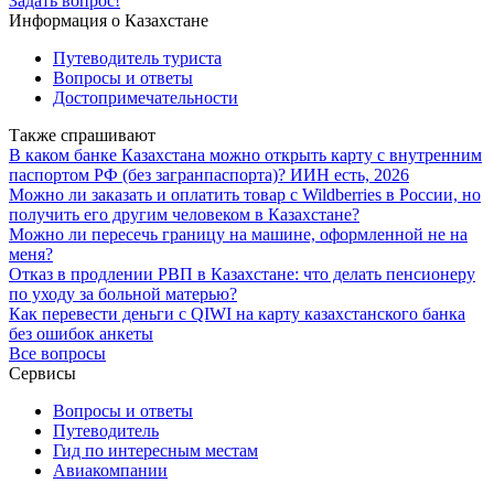
Задать вопрос!
Информация о Казахстане
Путеводитель туриста
Вопросы и ответы
Достопримечательности
Также спрашивают
В каком банке Казахстана можно открыть карту с внутренним
паспортом РФ (без загранпаспорта)? ИИН есть, 2026
Можно ли заказать и оплатить товар с Wildberries в России, но
получить его другим человеком в Казахстане?
Можно ли пересечь границу на машине, оформленной не на
меня?
Отказ в продлении РВП в Казахстане: что делать пенсионеру
по уходу за больной матерью?
Как перевести деньги с QIWI на карту казахстанского банка
без ошибок анкеты
Все вопросы
Сервисы
Вопросы и ответы
Путеводитель
Гид по интересным местам
Авиакомпании