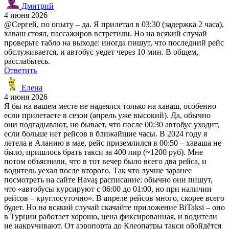
Дмитрий
4 июня 2026
@Сергей, по опыту – да. Я прилетал в 03:30 (задержка 2 часа),
хаваш стоял, пассажиров встретили. Но на всякий случай
проверьте табло на выходе: иногда пишут, что последний рейс
обслуживается, и автобус уедет через 10 мин. В общем,
расслабьтесь.
Ответить
Елена
4 июня 2026
Я бы на вашем месте не надеялся только на хаваш, особенно
если прилетаете в сезон (апрель уже высокий). Да, обычно
они подгадывают, но бывает, что после 00:30 автобус уходит,
если больше нет рейсов в ближайшие часы. В 2024 году я
летела в Аланию в мае, рейс приземлился в 00:50 – хаваша не
было, пришлось брать такси за 400 лир (~1200 руб). Мне
потом объяснили, что в тот вечер было всего два рейса, и
водитель уехал после второго. Так что лучше заранее
посмотреть на сайте Havaş расписание: обычно они пишут,
что «автобусы курсируют с 06:00 до 01:00, но при наличии
рейсов – круглосуточно». В апреле рейсов много, скорее всего
будет. Но на всякий случай скачайте приложение BiTaksi – оно
в Турции работает хорошо, цена фиксированная, и водители
не накручивают. От аэропорта до Клеопатры такси обойдётся