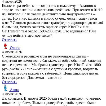
4 июня 2026
Коллеги, развейте мои сомнения: я тоже лечу в Аланию в
апреле, но с женой и маленьким ребёнком. Прилетаем в 01:10
из Внуково. Если хаваш действительно подстраивается –
супер. Но у нас коляска и много сумок, может, сразу такси
взять? Сколько реально стоит трансфер от аэропорта до отеля?
Я слышал, можно заказать заранее через KiwiTaxi или
GetTransfer, там около 1500-2000 руб. Это адекватно? Или
лучше поймать местное такси?
Ответить
Ольга
4 июня 2026
С коляской и ребёнком я бы не рекомендовал хаваш –
водители не помогают с багажом, автобус обычный, сиденья
не все с ремнями. Мы брали трансфер через KiwiTaxi за 1800
руб (около 550 лир) – машина с детским креслом, водитель
встретил в зоне прилёта с табличкой. Цена фиксированная,
без сюрпризов. Для семьи – самое то.
Ответить
Анна
4 июня 2026
Да, согласна. В апреле 2025 брала такой трансфер – отлично,
никаких проблем. Только проверяйте, чтобы кресло было