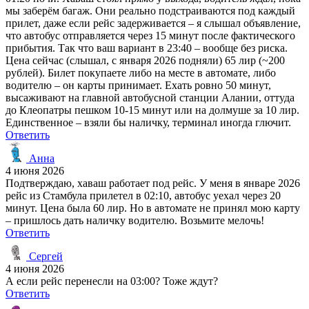
мы заберём багаж. Они реально подстраиваются под каждый
прилет, даже если рейс задерживается – я слышал объявление,
что автобус отправляется через 15 минут после фактического
прибытия. Так что ваш вариант в 23:40 – вообще без риска.
Цена сейчас (слышал, с января 2026 подняли) 65 лир (~200
рублей). Билет покупаете либо на месте в автомате, либо
водителю – он карты принимает. Ехать ровно 50 минут,
высаживают на главной автобусной станции Алании, оттуда
до Клеопатры пешком 10-15 минут или на долмуше за 10 лир.
Единственное – взяли бы наличку, терминал иногда глючит.
Ответить
Анна
4 июня 2026
Подтверждаю, хаваш работает под рейс. У меня в январе 2026
рейс из Стамбула прилетел в 02:10, автобус уехал через 20
минут. Цена была 60 лир. Но в автомате не принял мою карту
– пришлось дать наличку водителю. Возьмите мелочь!
Ответить
Сергей
4 июня 2026
А если рейс перенесли на 03:00? Тоже ждут?
Ответить