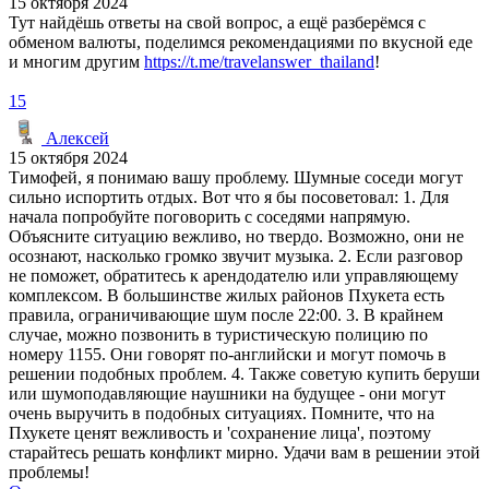
15 октября 2024
Тут найдёшь ответы на свой вопрос, а ещё разберёмся с
обменом валюты, поделимся рекомендациями по вкусной еде
и многим другим
https://t.me/travelanswer_thailand
!
15
Алексей
15 октября 2024
Тимофей, я понимаю вашу проблему. Шумные соседи могут
сильно испортить отдых. Вот что я бы посоветовал: 1. Для
начала попробуйте поговорить с соседями напрямую.
Объясните ситуацию вежливо, но твердо. Возможно, они не
осознают, насколько громко звучит музыка. 2. Если разговор
не поможет, обратитесь к арендодателю или управляющему
комплексом. В большинстве жилых районов Пхукета есть
правила, ограничивающие шум после 22:00. 3. В крайнем
случае, можно позвонить в туристическую полицию по
номеру 1155. Они говорят по-английски и могут помочь в
решении подобных проблем. 4. Также советую купить беруши
или шумоподавляющие наушники на будущее - они могут
очень выручить в подобных ситуациях. Помните, что на
Пхукете ценят вежливость и 'сохранение лица', поэтому
старайтесь решать конфликт мирно. Удачи вам в решении этой
проблемы!