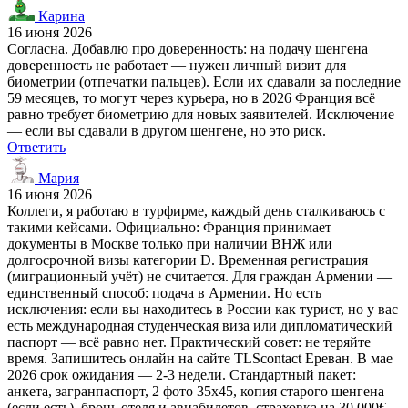
Карина
16 июня 2026
Согласна. Добавлю про доверенность: на подачу шенгена
доверенность не работает — нужен личный визит для
биометрии (отпечатки пальцев). Если их сдавали за последние
59 месяцев, то могут через курьера, но в 2026 Франция всё
равно требует биометрию для новых заявителей. Исключение
— если вы сдавали в другом шенгене, но это риск.
Ответить
Мария
16 июня 2026
Коллеги, я работаю в турфирме, каждый день сталкиваюсь с
такими кейсами. Официально: Франция принимает
документы в Москве только при наличии ВНЖ или
долгосрочной визы категории D. Временная регистрация
(миграционный учёт) не считается. Для граждан Армении —
единственный способ: подача в Армении. Но есть
исключения: если вы находитесь в России как турист, но у вас
есть международная студенческая виза или дипломатический
паспорт — всё равно нет. Практический совет: не теряйте
время. Запишитесь онлайн на сайте TLScontact Ереван. В мае
2026 срок ожидания — 2-3 недели. Стандартный пакет:
анкета, загранпаспорт, 2 фото 35х45, копия старого шенгена
(если есть), бронь отеля и авиабилетов, страховка на 30 000€,