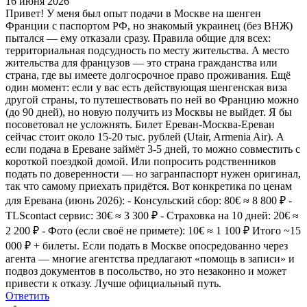
16 июня 2026
Привет! У меня был опыт подачи в Москве на шенген
Франции с паспортом РФ, но знакомый украинец (без ВНЖ)
пытался — ему отказали сразу. Правила общие для всех:
территориальная подсудность по месту жительства. А местo
жительства для французов — это страна гражданства или
страна, где вы имеете долгосрочное право проживания. Ещё
один момент: если у вас есть действующая шенгенская виза
другой страны, то путешествовать по ней во Францию можно
(до 90 дней), но новую получить из Москвы не выйдет. Я бы
посоветовал не усложнять. Билет Ереван-Москва-Ереван
сейчас стоит около 15-20 тыс. рублей (Utair, Armenia Air). А
если подача в Ереване займёт 3-5 дней, то можно совместить с
короткой поездкой домой. Или попросить родственников
подать по доверенности — но загранпаспорт нужен оригинал,
так что самому приехать придётся. Вот конкретика по ценам
для Еревана (июнь 2026): - Консульский сбор: 80€ ≈ 8 800 ₽ -
TLScontact сервис: 30€ ≈ 3 300 ₽ - Страховка на 10 дней: 20€ ≈
2 200 ₽ - Фото (если своё не примете): 10€ ≈ 1 100 ₽ Итого ~15
000 ₽ + билеты. Если подать в Москве опосредованно через
агента — многие агентства предлагают «помощь в записи» и
подвоз документов в посольство, но это незаконно и может
привести к отказу. Лучше официальный путь.
Ответить