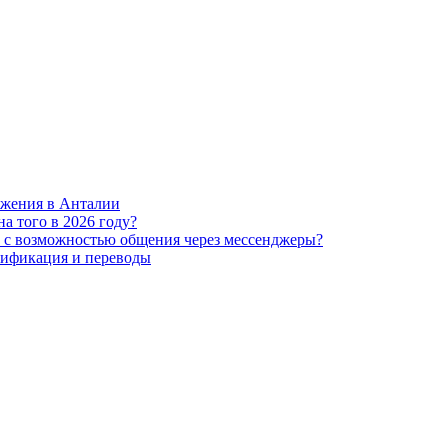
ожения в Анталии
на того в 2026 году?
 с возможностью общения через мессенджеры?
рификация и переводы