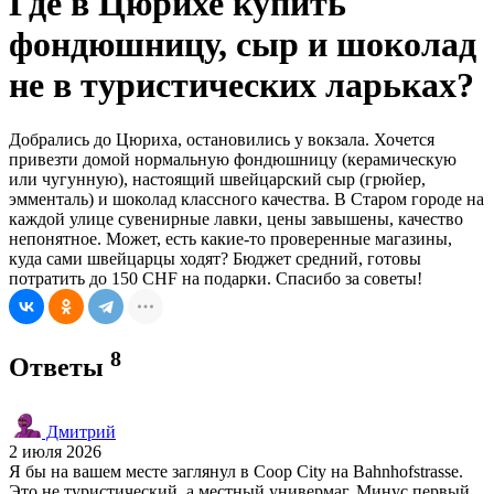
Где в Цюрихе купить
фондюшницу, сыр и шоколад
не в туристических ларьках?
Добрались до Цюриха, остановились у вокзала. Хочется
привезти домой нормальную фондюшницу (керамическую
или чугунную), настоящий швейцарский сыр (грюйер,
эмменталь) и шоколад классного качества. В Старом городе на
каждой улице сувенирные лавки, цены завышены, качество
непонятное. Может, есть какие-то проверенные магазины,
куда сами швейцарцы ходят? Бюджет средний, готовы
потратить до 150 CHF на подарки. Спасибо за советы!
8
Ответы
Дмитрий
2 июля 2026
Я бы на вашем месте заглянул в Coop City на Bahnhofstrasse.
Это не туристический, а местный универмаг. Минус первый