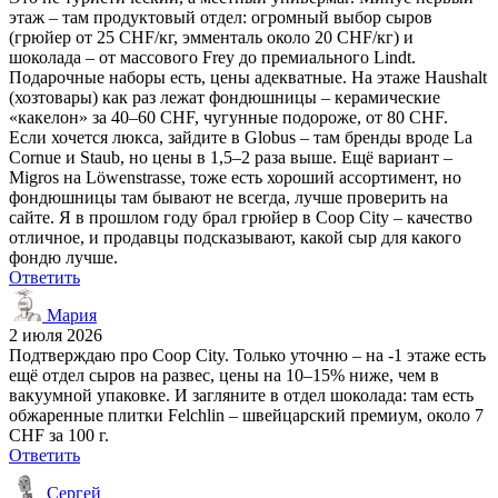
этаж – там продуктовый отдел: огромный выбор сыров
(грюйер от 25 CHF/кг, эмменталь около 20 CHF/кг) и
шоколада – от массового Frey до премиального Lindt.
Подарочные наборы есть, цены адекватные. На этаже Haushalt
(хозтовары) как раз лежат фондюшницы – керамические
«какелон» за 40–60 CHF, чугунные подороже, от 80 CHF.
Если хочется люкса, зайдите в Globus – там бренды вроде La
Cornue и Staub, но цены в 1,5–2 раза выше. Ещё вариант –
Migros на Löwenstrasse, тоже есть хороший ассортимент, но
фондюшницы там бывают не всегда, лучше проверить на
сайте. Я в прошлом году брал грюйер в Coop City – качество
отличное, и продавцы подсказывают, какой сыр для какого
фондю лучше.
Ответить
Мария
2 июля 2026
Подтверждаю про Coop City. Только уточню – на -1 этаже есть
ещё отдел сыров на развес, цены на 10–15% ниже, чем в
вакуумной упаковке. И загляните в отдел шоколада: там есть
обжаренные плитки Felchlin – швейцарский премиум, около 7
CHF за 100 г.
Ответить
Сергей