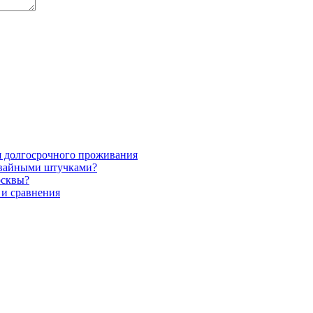
я долгосрочного проживания
авайными штучками?
осквы?
 и сравнения