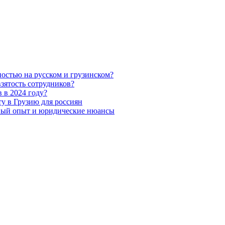
остью на русском и грузинском?
взятость сотрудников?
 в 2024 году?
у в Грузию для россиян
ьный опыт и юридические нюансы