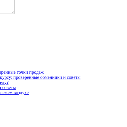
веренные точки продаж
 курсу: проверенные обменники и советы
елу?
и советы
свежем воздухе