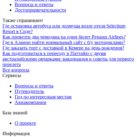
Вопросы и ответы
Достопримечательности
Также спрашивают
Где остановка автобуса или долмуша возле отеля Selectium
Resort в Сиде?
Как провезти два чемодана на один билет Pegasus Airlines?
Где в Алании найти нормальный сайт с б/у мотоциклами?
Где заказать торт с доставкой в Кемере на день рождения?
Как подготовиться к переезду в Паттайю с двумя
австралийскими овчарками: вакцинация и советы для первого
перелета
Все вопросы
Сервисы
Вопросы и ответы
Путеводитель
Гид по интересным местам
Авиакомпании
База знаний
О проекте
Информация