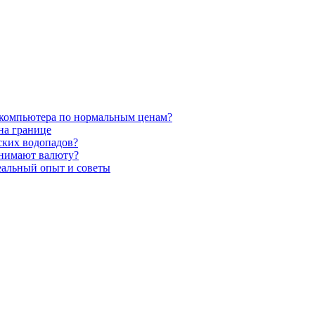
 компьютера по нормальным ценам?
на границе
ских водопадов?
инимают валюту?
реальный опыт и советы