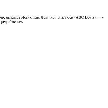
ер, на улице Истикляль. Я лично пользуюсь «ABC Döviz» — у
перед обменом.